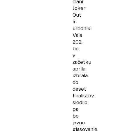
člani
Joker
Out
in
uredniki
Vala
202,
bo
v
začetku
aprila
izbrala
do
deset
finalistov,
sledilo
pa
bo
javno
glasovanje.