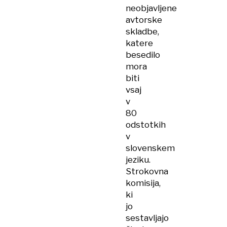
neobjavljene
avtorske
skladbe,
katere
besedilo
mora
biti
vsaj
v
80
odstotkih
v
slovenskem
jeziku.
Strokovna
komisija,
ki
jo
sestavljajo