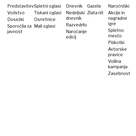
Predstavitev
Spletni oglasi
Dnevnik
Gazela
Naročniški
Vodstvo
Tiskani oglasi
Nedeljski
Zlata nit
Akcije in
dnevnik
nagradne
Dosežki
Osmrtnice
igre
Razvedrilo
Sporočila za
Mali oglasi
Spletno
javnost
Naročanje
mesto
edicij
Piškotki
Avtorske
pravice
Volilna
kampanja
Zasebnost