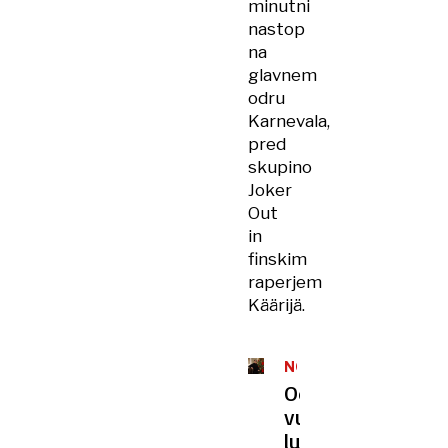
minutni
nastop
na
glavnem
odru
Karnevala,
pred
skupino
Joker
Out
in
finskim
raperjem
Käärijä.
NOVOLETNI
INTERVJU
Od
vudu
lutk