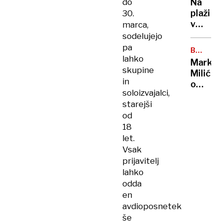
klim
do
Na
radioa
plaži
30.
tempir
v
marca,
bombe
Crikven
sodelujejo
se je
pa
BREZ
podrlo
lahko
DLAKE
Marko
drevo,
NA
skupine
Milić
JEZIKU
poškod
in
o
tudi
soloizvajalci,
odločit
dva
starejši
ki ga
otroka
od
je
18
stala
let.
NBA-
pokojni
Vsak
»Norma
prijavitelj
da
lahko
sem
odda
to
en
storil«
avdioposnetek
še