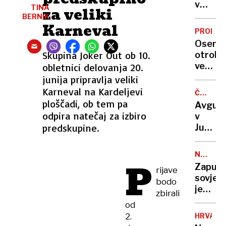
reševal
v
TINA
za veliki
več
travi
BERNIK
ljudi
Karneval
razpad
PRORA
na
že
Osem
supih
osem
Skupina Joker Out ob 10.
otrok,
in
dni,
več
obletnici delovanja 20.
kajakih
okoli
kot
junija pripravlja veliki
njega
8000
Karneval na Kardeljevi
kroži
ČRNO-
dolarj
BELO
ploščadi, ob tem pa
teliček
Avgus
strošk
odpira natečaj za izbiro
v
na
predskupine.
Jugosla
mesec,
tako
a
so
mama
NEVARN
P
nekoč
DEDIŠČ
vztraja
Zapušč
rijave
izgled
»Otroc
sovjet
bodo
počitn
so
jedrski
zbirali
brez
poceni
svetiln
od
telefo
so
in
2.
HRVAŠK
postali