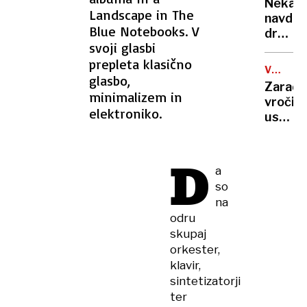
rekord
Nekate
orožje
Landscape in The
navduš
za
Blue Notebooks. V
drugi
destabi
svoji glasbi
zgrože
evrops
prepleta klasično
umetn
demokr
VROČIN
inteli
glasbo,
VAL
Zaradi
ustvari
minimalizem in
vročin
nove
elektroniko.
ustavlj
viruse
žičnice
na
D
ledeniš
a
smučiš
so
v
na
Alpah
odru
skupaj
orkester,
klavir,
sintetizatorji
ter