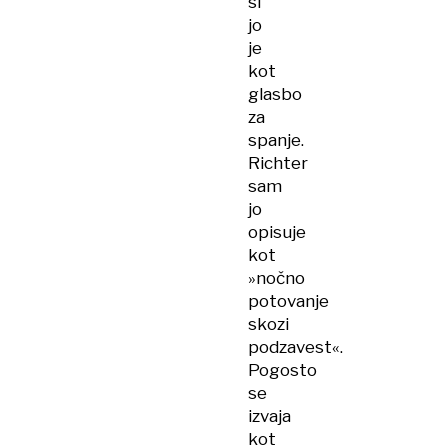
si
jo
je
kot
glasbo
za
spanje.
Richter
sam
jo
opisuje
kot
»nočno
potovanje
skozi
podzavest«.
Pogosto
se
izvaja
kot