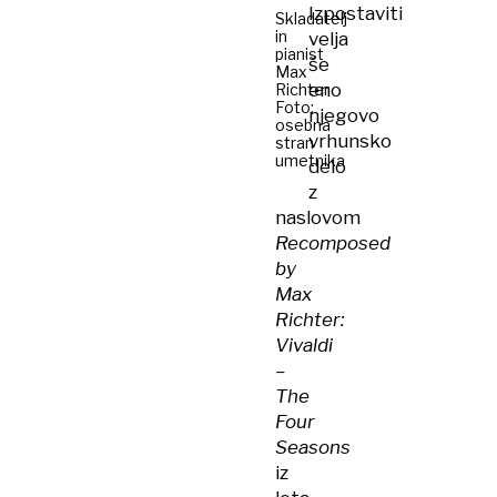
Izpostaviti
Skladatelj
in
velja
pianist
še
Max
eno
Richter
Foto:
njegovo
osebna
vrhunsko
stran
umetnika
delo
z
naslovom
Recomposed
by
Max
Richter:
Vivaldi
–
The
Four
Seasons
iz