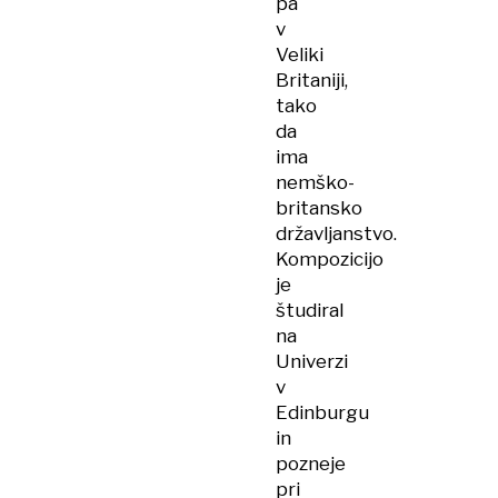
pa
v
Veliki
Britaniji,
tako
da
ima
nemško-
britansko
državljanstvo.
Kompozicijo
je
študiral
na
Univerzi
v
Edinburgu
in
pozneje
pri