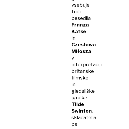
vsebuje
tudi
besedila
Franza
Kafke
in
Czesława
Miłosza
v
interpretaciji
britanske
filmske
in
gledališke
igralke
Tilde
Swinton
,
skladatelja
pa