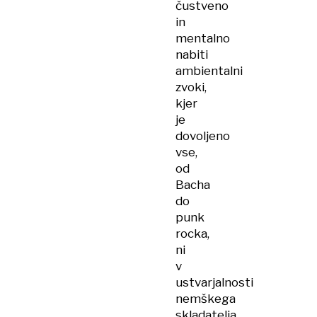
čustveno
in
mentalno
nabiti
ambientalni
zvoki,
kjer
je
dovoljeno
vse,
od
Bacha
do
punk
rocka,
ni
v
ustvarjalnosti
nemškega
skladatelja,