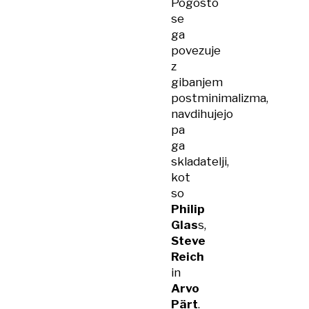
Pogosto
se
ga
povezuje
z
gibanjem
postminimalizma,
navdihujejo
pa
ga
skladatelji,
kot
so
Philip
Glas
s,
Steve
Reich
in
Arvo
Pärt
.