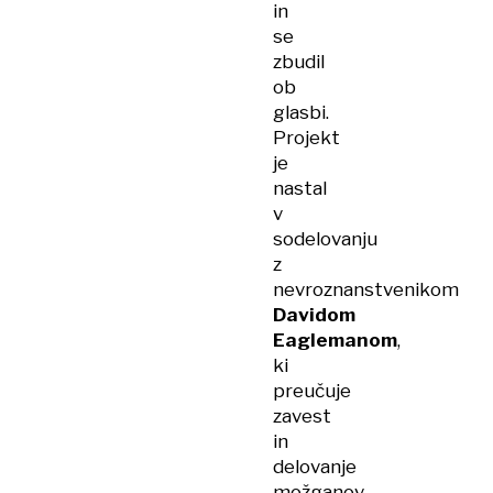
in
se
zbudil
ob
glasbi.
Projekt
je
nastal
v
sodelovanju
z
nevroznanstvenikom
Davidom
Eaglemanom
,
ki
preučuje
zavest
in
delovanje
možganov.