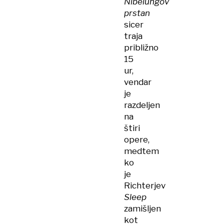
Nibelungov
prstan
sicer
traja
približno
15
ur,
vendar
je
razdeljen
na
štiri
opere,
medtem
ko
je
Richterjev
Sleep
zamišljen
kot