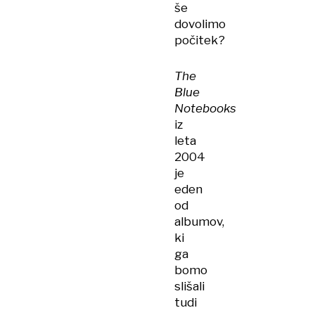
še
dovolimo
počitek?
The
Blue
Notebooks
iz
leta
2004
je
eden
od
albumov,
ki
ga
bomo
slišali
tudi