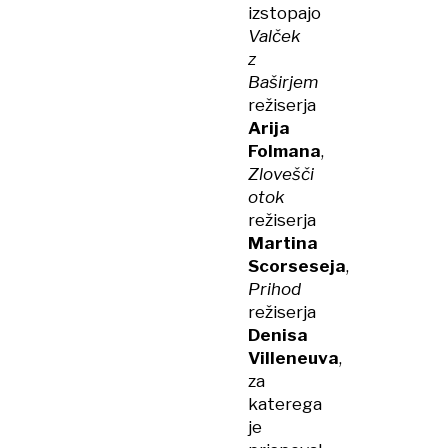
izstopajo
Valček
z
Baširjem
režiserja
Arija
Folmana
,
Zlovešči
otok
režiserja
Martina
Scorseseja
,
Prihod
režiserja
Denisa
Villeneuva
,
za
katerega
je