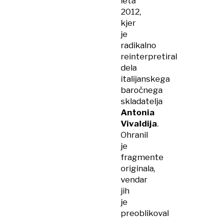
leta
2012,
kjer
je
radikalno
reinterpretiral
dela
italijanskega
baročnega
skladatelja
Antonia
Vivaldija
.
Ohranil
je
fragmente
originala,
vendar
jih
je
preoblikoval