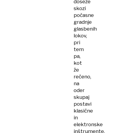
doseže
skozi
počasne
gradnje
glasbenih
lokov,
pri
tem
pa,
kot
že
rečeno,
na
oder
skupaj
postavi
klasične
in
elektronske
inštrumente.