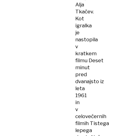
Alja
Tkačev.
Kot
igralka
je
nastopila
v
kratkem
filmu Deset
minut
pred
dvanajsto iz
leta
1961
in
v
celovečernih
filmih Tistega
lepega