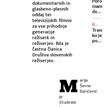
resnič
Poroč
dokumentarnih in
del
stanje
mamo
glasbeno-plesnih
Sloven
dveh
oddaj ter
ceste
otrok
televizijskih filmov
aretira
UBOJ
za vse prihodnje
zaradi
NASILN
Trenut
generacije
zlorab
ko je
režiserk in
mladol
pograb
režiserjev. Bila je
nož,
častna članica
se
Društva slovenskih
ne
režiserjev.
spomin
M
arija
Šeme
Baričevič
je
študirala