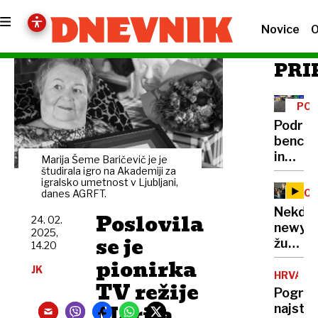
Novice
O
PRI
PO
GOR
Podraž
bencin
in
Marija Šeme Baričevič je je
dizla
študirala igro na Akademiji za
igralsko umetnost v Ljubljani,
PO
danes AGRFT.
Nekdan
Poslovila
24. 02.
newyor
2025,
se je
župan
14.20
in
pionirka
JK
Trump
HRVAŠK
TV režije
svetov
Pogreš
na
Marija
najstn