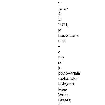
v
torek,
2.
3.
2021,
je
posvečena
njej
–
z
njo
se
je
pogovarjala
režiserska
kolegica
Maja
Weiss
Braatz,