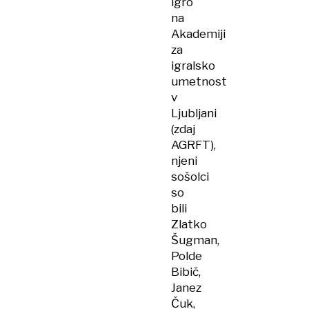
igro
na
Akademiji
za
igralsko
umetnost
v
Ljubljani
(zdaj
AGRFT),
njeni
sošolci
so
bili
Zlatko
Šugman,
Polde
Bibič,
Janez
Čuk,