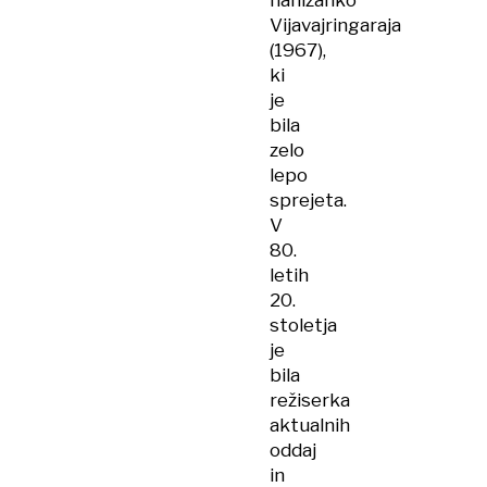
nanizanko
Vijavajringaraja
(1967),
ki
je
bila
zelo
lepo
sprejeta.
V
80.
letih
20.
stoletja
je
bila
režiserka
aktualnih
oddaj
in