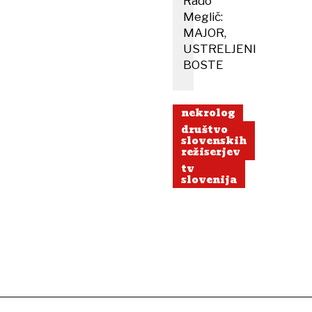
Rado
Meglič:
MAJOR,
USTRELJENI
BOSTE
nekrolog
društvo
slovenskih
režiserjev
tv
slovenija