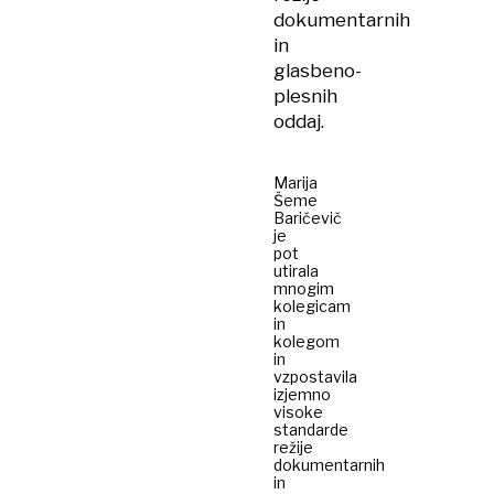
dokumentarnih
in
glasbeno-
plesnih
oddaj.
Marija
Šeme
Baričevič
je
pot
utirala
mnogim
kolegicam
in
kolegom
in
vzpostavila
izjemno
visoke
standarde
režije
dokumentarnih
in