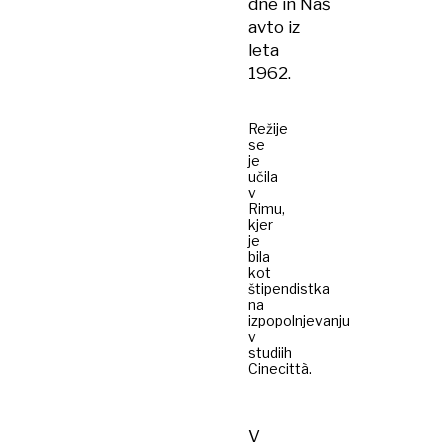
dne in Naš
avto iz
leta
1962.
Režije
se
je
učila
v
Rimu,
kjer
je
bila
kot
štipendistka
na
izpopolnjevanju
v
studiih
Cinecittà.
V