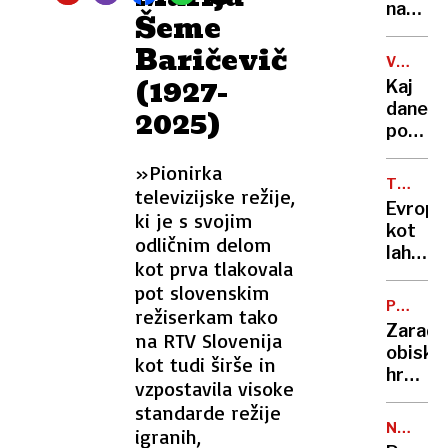
obisku
našli
Šeme
pri
v
Baričevič
Dodiku
avtu
V
z
(1927-
ANGLIJI
Kaj
dvema
danes
2025)
Slove
počne
manek
»Pionirka
in
TOLMA
televizijske režije,
plesna
NEDELJ
Evropa
ki je s svojim
zvezda
kot
Nadiya
odličnim delom
lahek
Bychko
kot prva tlakovala
vojni
pot slovenskim
plen?
PROME
režiserkam tako
Kje
V
Zaradi
na RTV Slovenija
so
LJUBLJA
obiska
kot tudi širše in
težave
hrvašk
in
vzpostavila visoke
predse
kakšno
standarde režije
bo
je
NA
igranih,
zaprt
VALENT