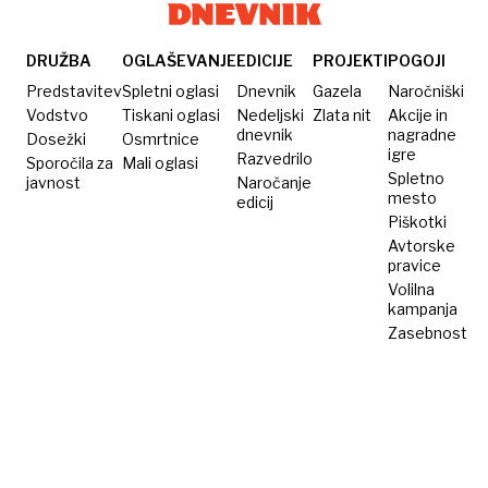
DRUŽBA
OGLAŠEVANJE
EDICIJE
PROJEKTI
POGOJI
Predstavitev
Spletni oglasi
Dnevnik
Gazela
Naročniški
Vodstvo
Tiskani oglasi
Nedeljski
Zlata nit
Akcije in
dnevnik
nagradne
Dosežki
Osmrtnice
igre
Razvedrilo
Sporočila za
Mali oglasi
Spletno
javnost
Naročanje
mesto
edicij
Piškotki
Avtorske
pravice
Volilna
kampanja
Zasebnost