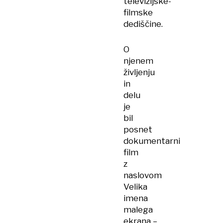
televizijske-
filmske
dediščine.
O
njenem
življenju
in
delu
je
bil
posnet
dokumentarni
film
z
naslovom
Velika
imena
malega
ekrana –