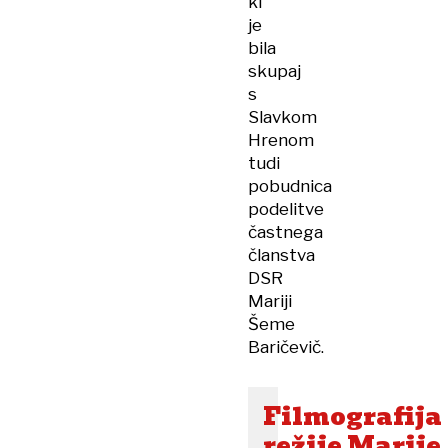
ki
je
bila
skupaj
s
Slavkom
Hrenom
tudi
pobudnica
podelitve
častnega
članstva
DSR
Mariji
Šeme
Baričevič.
Filmografija
režije Marije