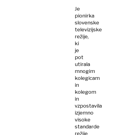
Je
pionirka
slovenske
televizijske
režije,
ki
je
pot
utirala
mnogim
kolegicam
in
kolegom
in
vzpostavila
izjemno
visoke
standarde
režije