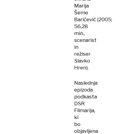
Marija
Šeme
Baričević (2005;
56,28
min.,
scenarist
in
režiser
Slavko
Hren).
Naslednja
epizoda
podkasta
DSR
Filmarija,
ki
bo
objavljena