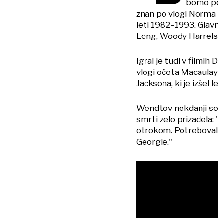
bomo pog
znan po vlogi Norma v
leti 1982–1993. Glavn
Long, Woody Harrelso
Igral je tudi v filmi
vlogi očeta Macaulay
Jacksona, ki je izšel l
Wendtov nekdanji soi
smrti zelo prizadela:
otrokom. Potreboval 
Georgie."