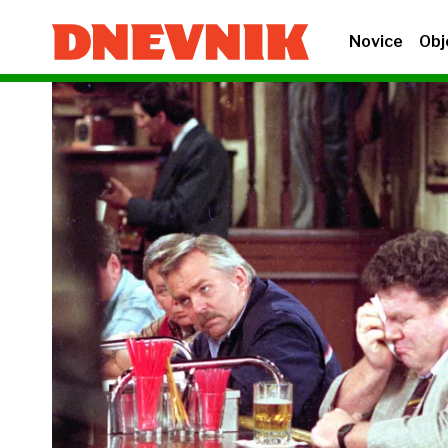
Novice
Obj