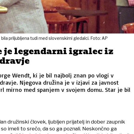
 bila priljubljena tudi med slovenskimi gledalci. Foto: AP
e je legendarni igralec iz
zdravje
rge Wendt, ki je bil najbolj znan po vlogi v
dravje. Njegova družina je v izjavi za javnost
mrl mirno med spanjem v svojem domu. Star je bil
dan družinski človek, ljubljen prijatelj in dober zaupnik
 so imeli to srečo, da so ga poznali. Neskončno ga