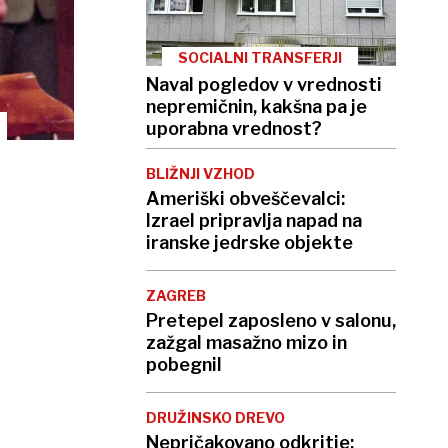
SOCIALNI TRANSFERJI
Naval pogledov v vrednosti
nepremičnin, kakšna pa je
uporabna vrednost?
BLIŽNJI VZHOD
Ameriški obveščevalci:
Izrael pripravlja napad na
iranske jedrske objekte
ZAGREB
Pretepel zaposleno v salonu,
zažgal masažno mizo in
pobegnil
DRUŽINSKO DREVO
Nepričakovano odkritje: