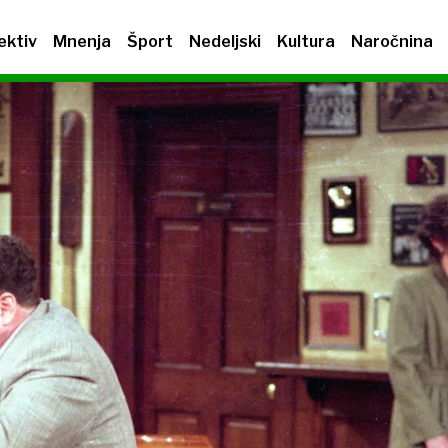
ektiv
Mnenja
Šport
Nedeljski
Kultura
Naročnina