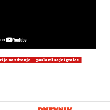
rija na zdravje
poslovil se je igralec