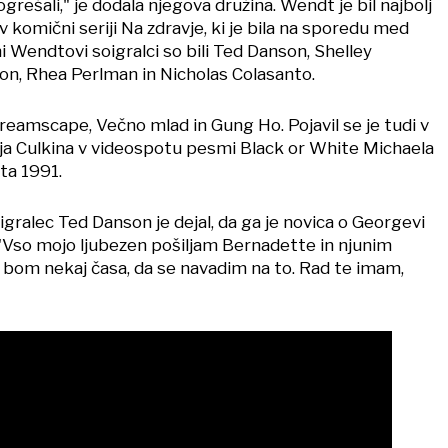
rešali," je dodala njegova družina. Wendt je bil najbolj
 komični seriji Na zdravje, ki je bila na sporedu med
i Wendtovi soigralci so bili Ted Danson, Shelley
n, Rhea Perlman in Nicholas Colasanto.
h Dreamscape, Večno mlad in Gung Ho. Pojavil se je tudi v
ja Culkina v videospotu pesmi Black or White Michaela
eta 1991.
gralec Ted Danson je dejal, da ga je novica o Georgevi
 "Vso mojo ljubezen pošiljam Bernadette in njunim
bom nekaj časa, da se navadim na to. Rad te imam,