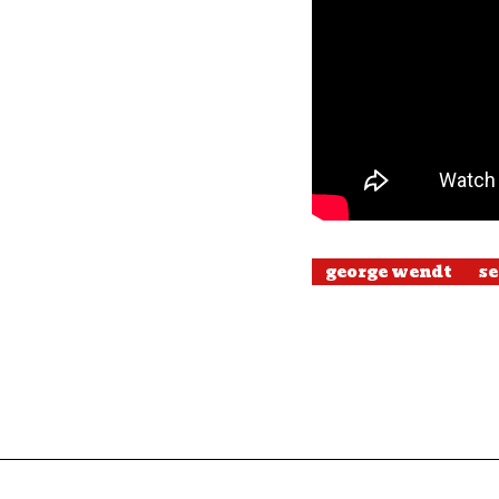
george wendt
se