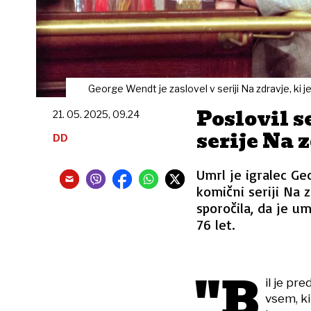
George Wendt je zaslovel v seriji Na zdravje, ki je
Poslovil s
21. 05. 2025, 09.24
serije Na 
DD
Umrl je igralec Geo
komični seriji Na z
sporočila, da je u
76 let.
"B
il je pre
vsem, ki