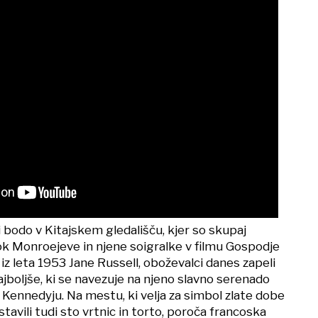
ji bodo v Kitajskem gledališču, kjer so skupaj
ok Monroejeve in njene soigralke v filmu Gospodje
 iz leta 1953 Jane Russell, oboževalci danes zapeli
oljše, ki se navezuje na njeno slavno serenado
 Kennedyju. Na mestu, ki velja za simbol zlate dobe
avili tudi sto vrtnic in torto, poroča francoska