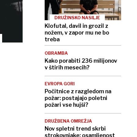
DRUŽINSKO NASILJE
Klofutal, davil in grozil z
nožem, v zapor mu ne bo
treba
OBRAMBA
Kako porabiti 236 milijonov
v štirih mesecih?
EVROPA GORI
Počitnice z razgledom na
požar: postajajo poletni
požari vse hujši?
DRUŽBENA OMREŽJA
Nov spletni trend skrbi
strokovnjake: osamljenost