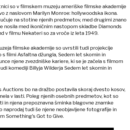
etnici so v filmskem muzeju ameriške filmske akademije
avo z naslovom Marilyn Monroe: hollywoodska ikona.
jučuje na stotine njenih predmetov, med drugimi znano
o je nosila med ikoničnim nastopom skladbe Diamonds
nd v filmu Nekateri so za vroče iz leta 1949.
zeja filmske akademije so uvrstili tudi projekcije
no s filmi Asfaltna džungla, Sedem let skomin in
unce njene zvezdniške kariere, ki se je začela s filmom
 tudi komediji Billyja Wilderja Sedem let skomin in
s Auctions bo na dražbo postavila skoraj dvesto kosov,
imela v lasti. Poleg njenih osebnih predmetov, kot so
pti in njena prepoznavna šminka blagovne znamke
 naprodaj tudi še njene neobjavljene fotografije in
lm Something's Got to Give.