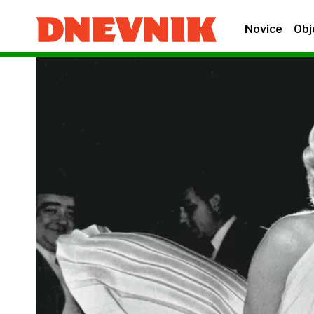
Novice
Obj