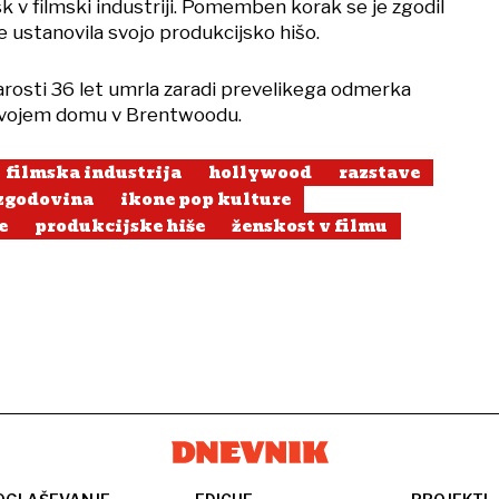
 v filmski industriji. Pomemben korak se je zgodil
e ustanovila svojo produkcijsko hišo.
arosti 36 let umrla zaradi prevelikega odmerka
 svojem domu v Brentwoodu.
filmska industrija
hollywood
razstave
zgodovina
ikone pop kulture
e
produkcijske hiše
ženskost v filmu