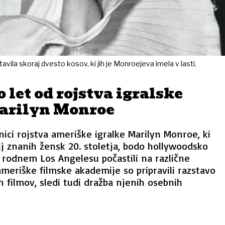
vila skoraj dvesto kosov, ki jih je Monroejeva imela v lasti.
 let od rojstva igralske
arilyn Monroe
nici rojstva ameriške igralke Marilyn Monroe, ki
lj znanih žensk 20. stoletja, bodo hollywoodsko
rodnem Los Angelesu počastili na različne
meriške filmske akademije so pripravili razstavo
h filmov, sledi tudi dražba njenih osebnih