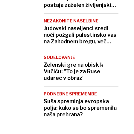
postaja zaželen življenjski
slog
NEZAKONITE NASELBINE
Judovski naseljenci sredi
noči požgali palestinsko vas
na Zahodnem bregu, več
ranjenih
SODELOVANJE
Zelenski gre na obisk k
Vučiću: "To je za Ruse
udarec v obraz"
PODNEBNE SPREMEMBE
Suša spreminja evropska
polja: kako se bo spremenila
naša prehrana?