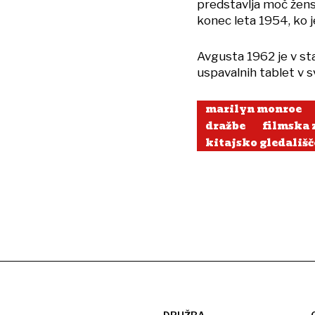
predstavlja moč žensk
konec leta 1954, ko j
Avgusta 1962 je v st
uspavalnih tablet v
marilyn monroe
dražbe
filmska 
kitajsko gledališč