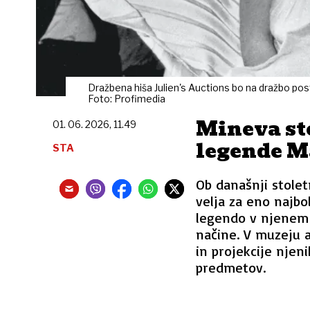
Dražbena hiša Julien's Auctions bo na dražbo posta
Foto: Profimedia
Mineva sto
01. 06. 2026, 11.49
legende M
STA
Ob današnji stolet
velja za eno najbo
legendo v njenem 
načine. V muzeju a
in projekcije njeni
predmetov.