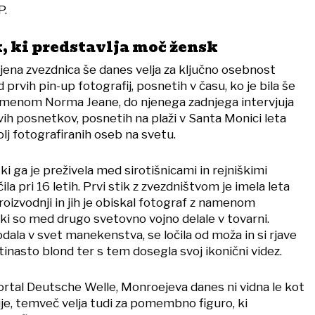
P.
 ki predstavlja moč žensk
jena zvezdnica še danes velja za ključno osebnost
prvih pin-up fotografij, posnetih v času, ko je bila še
menom Norma Jeane, do njenega zadnjega intervjuja
jivih posnetkov, posnetih na plaži v Santa Monici leta
olj fotografiranih oseb na svetu.
i ga je preživela med sirotišnicami in rejniškimi
ila pri 16 letih. Prvi stik z zvezdništvom je imela leta
proizvodnji in jih je obiskal fotograf z namenom
 ki so med drugo svetovno vojno delale v tovarni.
ala v svet manekenstva, se ločila od moža in si rjave
tinasto blond ter s tem dosegla svoj ikonični videz.
ortal Deutsche Welle, Monroejeva danes ni vidna le kot
je, temveč velja tudi za pomembno figuro, ki