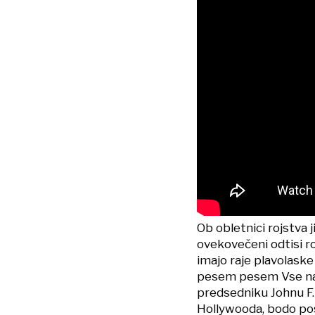
Ob obletnici rojstva 
ovekovečeni odtisi r
imajo raje plavolaske
pesem pesem Vse najb
predsedniku Johnu F.
Hollywooda, bodo post