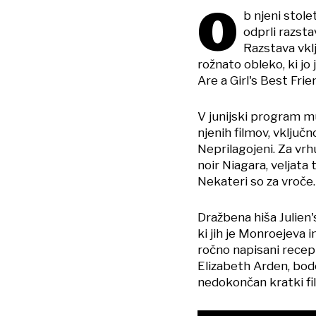
O
b njeni stol
odprli razst
Razstava vkl
rožnato obleko, ki j
Are a Girl's Best Frie
V junijski program mu
njenih filmov, vključ
Neprilagojeni. Za vrh
noir Niagara, veljata
Nekateri so za vroče.
Dražbena hiša Julien'
ki jih je Monroejeva 
ročno napisani rece
Elizabeth Arden, bodo
nedokončan kratki fi