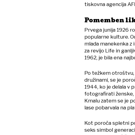
tiskovna agencija AF
Pomemben lik,
Prvega junija 1926 ro
popularne kulture. Od 
mlada manekenka z i
za revijo Life in ganl
1962, je bila ena najb
Po težkem otroštvu, k
družinami, se je poroč
1944, ko je delala v 
fotografirati ženske,
Kmalu zatem se je pod
lase pobarvala na pla
Kot poroča spletni p
seks simbol generaci