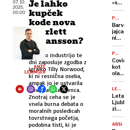
Je lahko
v
07. 10.
»srhlji
2025,
Slovenij
zakon?
kupček
00.00
kje
Vse,
POTROŠ
kode nova
jih je
kar
KOTIČE
Barva
največ
morat
Scarlett
jajca
vedeti
Johansson?
ni
o
pomem
refer
glede
o
POSNET
Filmsko industrijo te
kakovo
ZLORAB
končan
Covid
dni zaposluje zgodba z
šteje
življen
kot
ANŽE
igralko Tilly Norwood,
samo
LEBINGER
olajšev
ki ni resnična oseba,
ena
okolišč
ampak jo je ustvarila
stvar
pri
(in
umetna inteligenca.
LETALS
razpeč
PROME
to ni
Letali
Znotraj ceha se je
posnet
lupina)
Ljublja
vnela burna debata o
zlorab
zimski
moralnih posledicah
otrok
vozni
tovrstnega početja,
red
podobna tisti, ki je
ABSENT
in tri