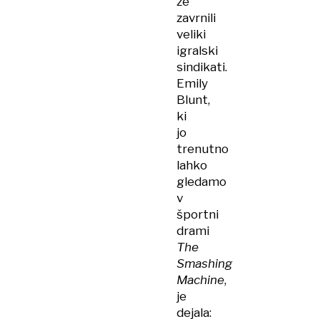
že
zavrnili
veliki
igralski
sindikati.
Emily
Blunt,
ki
jo
trenutno
lahko
gledamo
v
športni
drami
The
Smashing
Machine
,
je
dejala: