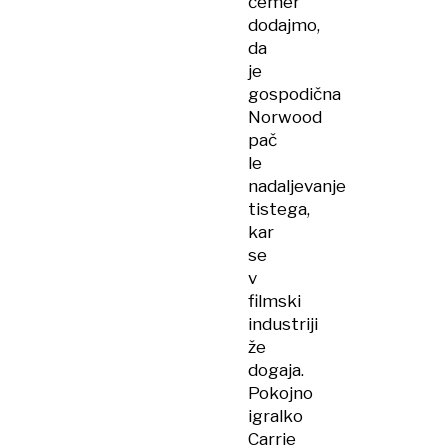
čemer
dodajmo,
da
je
gospodična
Norwood
pač
le
nadaljevanje
tistega,
kar
se
v
filmski
industriji
že
dogaja.
Pokojno
igralko
Carrie