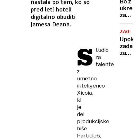
nastala po tem, ko so
Bo z
nove
ukrepi
pred leti hoteli
destina
za
digitalno obuditi
omejev
Jamesa Deana.
še
ZAGREB
več
Upokoj
bolnišk
S
zadavil
odsotn
tudio
zaradi
za
stanov
talente
njeno
z
truplo
umetno
skril
inteligenco
v
Xicoia,
vodnja
ki
je
del
produkcijske
hiše
Particle6,