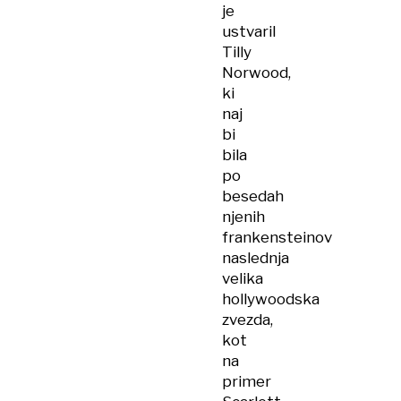
je
ustvaril
Tilly
Norwood,
ki
naj
bi
bila
po
besedah
njenih
frankensteinov
naslednja
velika
hollywoodska
zvezda,
kot
na
primer