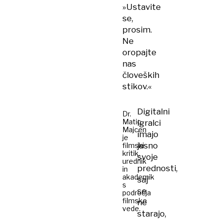
»Ustavite
se,
prosim.
Ne
oropajte
nas
človeških
stikov.«
Digitalni
Dr.
Matic
igralci
Majcen
imajo
je
jasno
filmski
kritik,
svoje
urednik
prednosti,
in
akademik
saj
s
se
področja
filmske
ne
vede.
starajo,