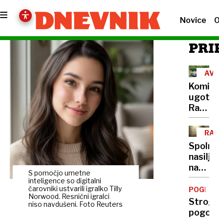
Novice
O
PRI
AVS
Komisi
ugotovi
Racija
na
Peršma
RAZ
domači
Spolno
je
nasilje
bila
nad
nezako
S pomočjo umetne
otroki:
inteligence so digitalni
Vse
čarovniki ustvarili igralko Tilly
POGLOB
Norwood. Resnični igralci
več
Strogi
niso navdušeni. Foto Reuters
zlorab
pogoji,