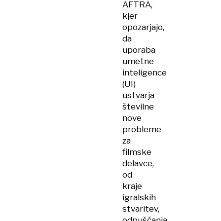
AFTRA,
kjer
opozarjajo,
da
uporaba
umetne
inteligence
(UI)
ustvarja
številne
nove
probleme
za
filmske
delavce,
od
kraje
igralskih
stvaritev,
odpuščanja