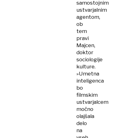
samostojnim
ustvarjalnim
agentom,
ob
tem
pravi
Majcen,
doktor
sociologije
kulture.
»Umetna
inteligenca
bo
filmskim
ustvarjalcem
močno
olajšala
delo
na
vseh