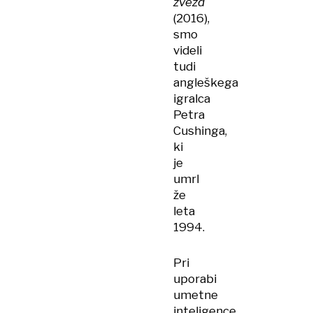
zvezd
(2016),
smo
videli
tudi
angleškega
igralca
Petra
Cushinga,
ki
je
umrl
že
leta
1994.
Pri
uporabi
umetne
inteligence