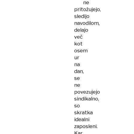
ne
pritožujejo,
sledijo
navodilom,
delajo
več
kot
osem
ur
na
dan,
se
ne
povezujejo
sindikalno,
so
skratka
idealni
zaposleni.
Kar