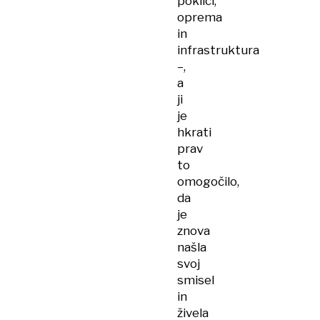
poklici,
oprema
in
infrastruktura
–,
a
ji
je
hkrati
prav
to
omogočilo,
da
je
znova
našla
svoj
smisel
in
živela