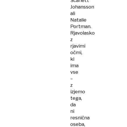
Scarlett
Johansson
ali
Natalie
Portman.
Rjavolasko
z
rjavimi
očmi,
ki
ima
vse
–
z
izjemo
tega,
da
ni
resnična
oseba,