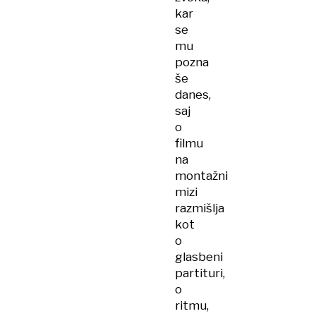
kar
se
mu
pozna
še
danes,
saj
o
filmu
na
montažni
mizi
razmišlja
kot
o
glasbeni
partituri,
o
ritmu,