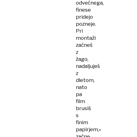
odvečnega,
finese
pridejo
pozneje.
Pri
montaži
začneš
z
žago,
nadaljuješ
z
dletom,
nato
pa
film
brusiš
s
finim
papirjem,«
začne