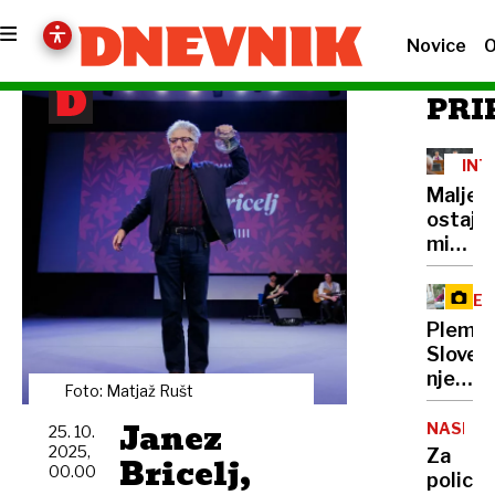
Novice
O
PRI
INT
Maljev
ostaja
minist
za
solida
RE
prihod
Plemen
Sloven
njen
Foto: Matjaž Rušt
dan
Janez
se
NASILJE
25. 10.
začne
2025,
Za
Bricelj,
00.00
ob
policis