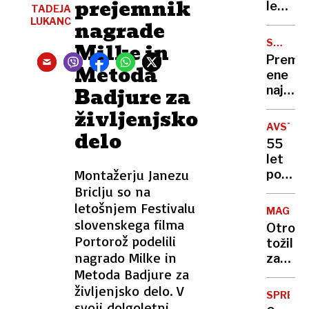
prejemnik
4.15,
le
TADEJA
posve
“nezak
LUKANC
nagrade
le
migran
SVETOV
Milke in
pomoč
in ne
RED
Premie
drugi
ljudje
Metoda
ene
Badjure za
najbog
držav:
življenjsko
Obeta
AVSTRA
delo
se
55
nam
let
globaln
Montažerju Janezu
po
kaos
izginot
Briclju so na
še
letošnjem Festivalu
MAGNET
vedno
slovenskega filma
Otrok
ni
Portorož podelili
tožil
znano,
nagrado Milke in
zaradi
kaj
Metoda Badjure za
bolečin
se je
zdravn
življenjsko delo. V
zgodil
SPREM
v
svoji dolgoletni