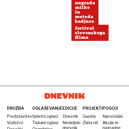
nagrada
milke
in
metoda
badjure
festival
slovenskega
filma
DRUŽBA
OGLAŠEVANJE
EDICIJE
PROJEKTI
POGOJI
Predstavitev
Spletni oglasi
Dnevnik
Gazela
Naročniški
Vodstvo
Tiskani oglasi
Nedeljski
Zlata nit
Akcije in
dnevnik
nagradne
Dosežki
Osmrtnice