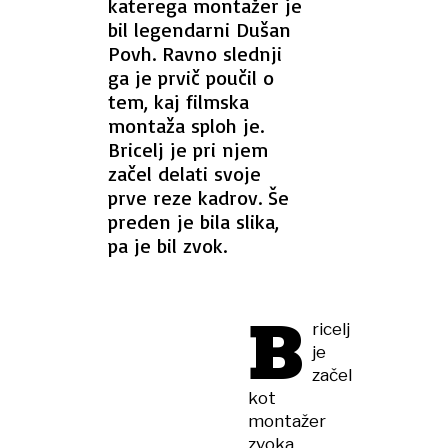
katerega montažer je
bil legendarni Dušan
Povh. Ravno slednji
ga je prvič poučil o
tem, kaj filmska
montaža sploh je.
Bricelj je pri njem
začel delati svoje
prve reze kadrov. Še
preden je bila slika,
pa je bil zvok.
B
ricelj
je
začel
kot
montažer
zvoka,