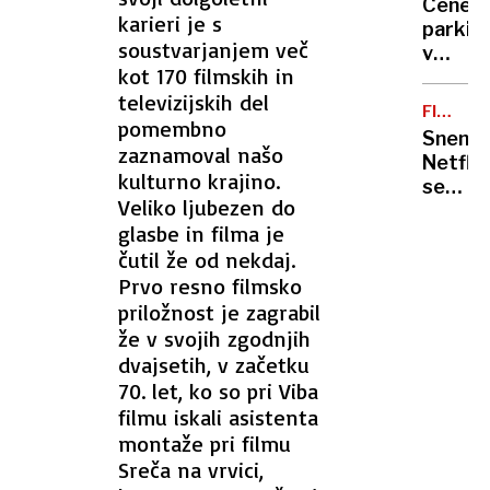
s
Cene
njego
karieri je s
triletn
parkira
čreves
soustvarjanjem več
Cheryl
v
našli
kot 170 filmskih in
Ljublja
magne
televizijskih del
bodo
FILMSK
višje.
pomembno
DESTINA
Snema
Za
zaznamoval našo
Netfli
koliko?
kulturno krajino.
serije
Veliko ljubezen do
v
glasbe in filma je
Dubrov
čutil že od nekdaj.
pripelj
številn
Prvo resno filmsko
zvezdn
priložnost je zagrabil
že v svojih zgodnjih
dvajsetih, v začetku
70. let, ko so pri Viba
filmu iskali asistenta
montaže pri filmu
Sreča na vrvici,