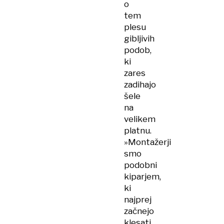
o
tem
plesu
gibljivih
podob,
ki
zares
zadihajo
šele
na
velikem
platnu.
»Montažerji
smo
podobni
kiparjem,
ki
najprej
začnejo
klesati