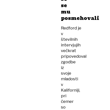
se
mu
posmehovali
Redford je
v
številnih
intervjujih
večkrat
pripovedoval
zgodbe
iz
svoje
mladosti
v
Kaliforniji,
pri
čemer
so