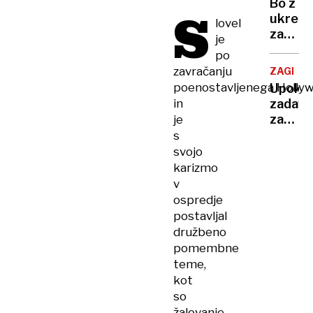
Bo z
S
nove
ukrepi
lovel
destina
za
je
omejev
po
še
zavračanju
ZAGREB
več
poenostavljenega Holly
Upokoj
bolnišk
in
zadavil
odsotn
zaradi
je
stanov
s
njeno
svojo
truplo
karizmo
skril
v
v
ospredje
vodnja
postavljal
družbeno
pomembne
teme,
kot
so
žalovanje,