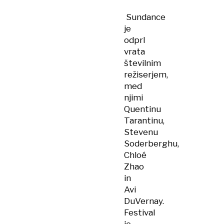
Sundance
je
odprl
vrata
številnim
režiserjem,
med
njimi
Quentinu
Tarantinu,
Stevenu
Soderberghu,
Chloé
Zhao
in
Avi
DuVernay.
Festival