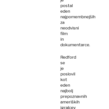
je
postal
eden
najpomembnejših
za
neodvisni
film
in
dokumentarce.
Redford
se
je
poslovil
kot
eden
najbolj
prepoznavnih
ameriških
igralcev