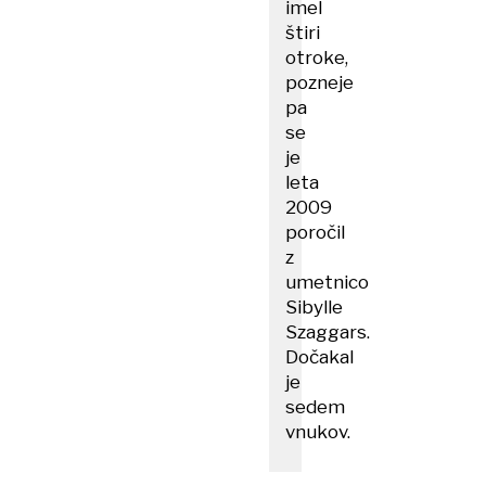
imel
štiri
otroke,
pozneje
pa
se
je
leta
2009
poročil
z
umetnico
Sibylle
Szaggars.
Dočakal
je
sedem
vnukov.