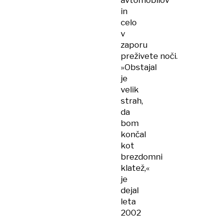
avtomobilov
in
celo
v
zaporu
preživete noči.
»Obstajal
je
velik
strah,
da
bom
končal
kot
brezdomni
klatež,«
je
dejal
leta
2002