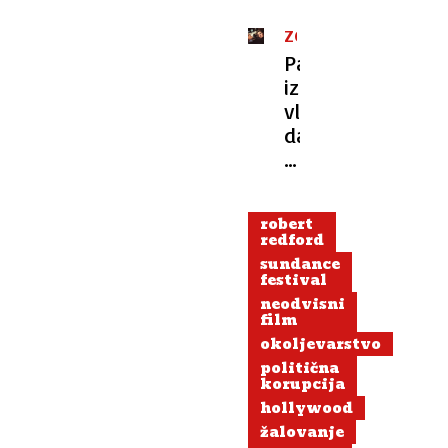
ZGODOVINA
V
Pazljivo
FILMU
izbiral
vloge,
da
ne
bi
postal
robert
moška
redford
različica
sundance
puhlih
festival
plavolasih
neodvisni
film
starlet
okoljevarstvo
politična
korupcija
hollywood
žalovanje