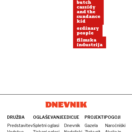
butch
cassidy
and the
sundance
kid
ordinary
people
filmska
industrija
DRUŽBA
OGLAŠEVANJE
EDICIJE
PROJEKTI
POGOJI
Predstavitev
Spletni oglasi
Dnevnik
Gazela
Naročniški
Vodstvo
Tiskani oglasi
Nedeljski
Zlata nit
Akcije in