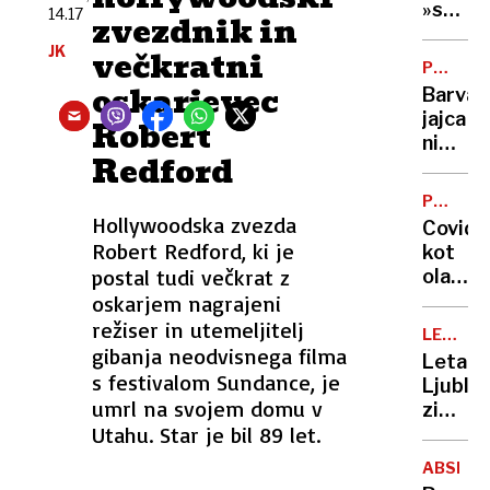
v
»srhlji
14.17
zvezdnik in
Slovenij
zakon?
JK
kje
večkratni
Vse,
POTROŠ
jih je
kar
KOTIČE
oskarjevec
Barva
največ
morat
jajca
Robert
vedeti
ni
o
Redford
pomem
refer
glede
o
POSNET
kakovo
ZLORAB
Hollywoodska zvezda
končan
Covid
šteje
Robert Redford, ki je
življen
kot
samo
postal tudi večkrat z
olajšev
ena
okolišč
oskarjem nagrajeni
stvar
pri
režiser in utemeljitelj
(in
LETALS
razpeč
gibanja neodvisnega filma
PROME
to ni
Letali
posnet
s festivalom Sundance, je
lupina)
Ljublja
zlorab
umrl na svojem domu v
zimski
otrok
Utahu. Star je bil 89 let.
vozni
red
ABSENT
in tri