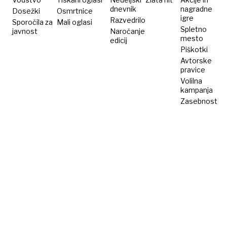
dnevnik
nagradne
Dosežki
Osmrtnice
igre
Razvedrilo
Sporočila za
Mali oglasi
Spletno
javnost
Naročanje
mesto
edicij
Piškotki
Avtorske
pravice
Volilna
kampanja
Zasebnost