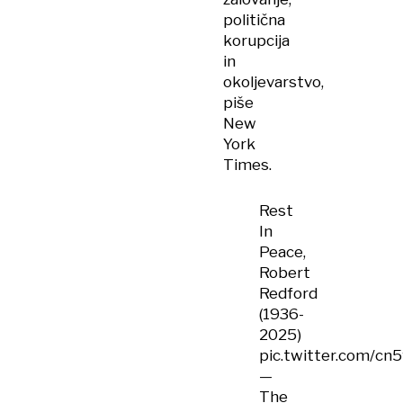
politična
korupcija
in
okoljevarstvo,
piše
New
York
Times.
Rest
In
Peace,
Robert
Redford
(1936-
2025)
pic.twitter.com/c
—
The