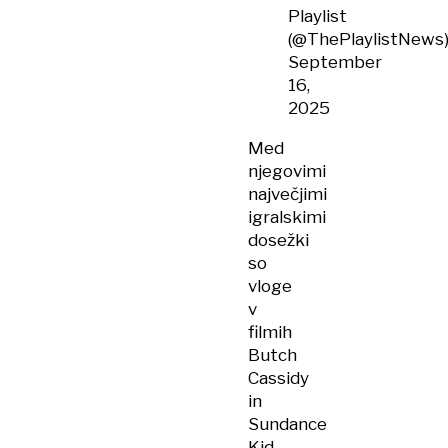
Playlist
(@ThePlaylistNews
September
16,
2025
Med
njegovimi
največjimi
igralskimi
dosežki
so
vloge
v
filmih
Butch
Cassidy
in
Sundance
Kid​