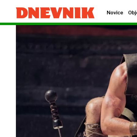
Novice
Obj