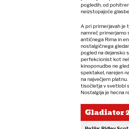
pogledih, od pohitren
neizstopajoče glasbe
A pri primerjavah je t
namreč primerjamo s 
antičnega Rima in en
nostalgičnega gledanj
pogled na dejansko se
perfekcionist kot neko
kinoponudbe ne glede
spektakel, narejen na 
na največjem platnu.
tisočletja v svetlob
Nostalgija je hecna r
Gladiator 2
Režija: Ridley Scot