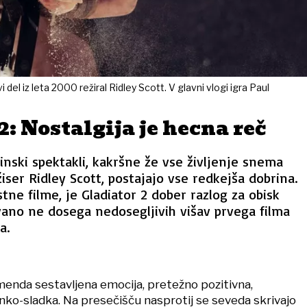
del iz leta 2000 režiral Ridley Scott. V glavni vlogi igra Paul
2: Nostalgija je hecna reč
inski spektakli, kakršne že vse življenje snema
žiser Ridley Scott, postajajo vse redkejša dobrina.
tne filme, je Gladiator 2 dober razlog za obisk
ovano ne dosega nedosegljivih višav prvega filma
a.
 menda sestavljena emocija, pretežno pozitivna,
ko-sladka. Na presečišču nasprotij se seveda skrivajo