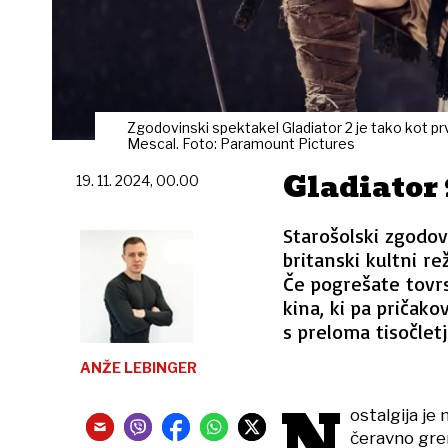
Zgodovinski spektakel Gladiator 2 je tako kot prvi 
Mescal. Foto: Paramount Pictures
Gladiator 
19. 11. 2024, 00.00
Starošolski zgodov
britanski kultni re
Če pogrešate tovrs
kina, ki pa pričak
s preloma tisočletj
ANŽE LEBINGER
N
ostalgija je
čeravno gren