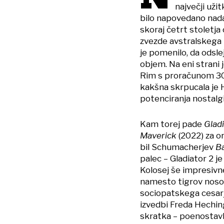
največji užit
bilo napovedano nada
skoraj četrt stoletja 
zvezde avstralskega i
je pomenilo, da odsle
objem. Na eni strani j
Rim s proračunom 300
kakšna skrpucala je H
potenciranja nostalgi
Kam torej pade
Gladi
Maverick
(2022) za or
bil Schumacherjev
B
palec – Gladiator 2 je 
Kolosej še impresivne
namesto tigrov noso
sociopatskega cesarja
izvedbi Freda Heching
skratka – poenostavl