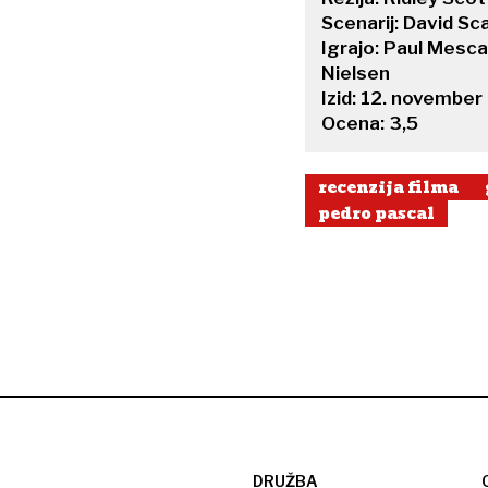
Scenarij: David Sc
Igrajo: Paul Mesc
Nielsen
Izid: 12. november
Ocena: 3,5
recenzija filma
pedro pascal
DRUŽBA