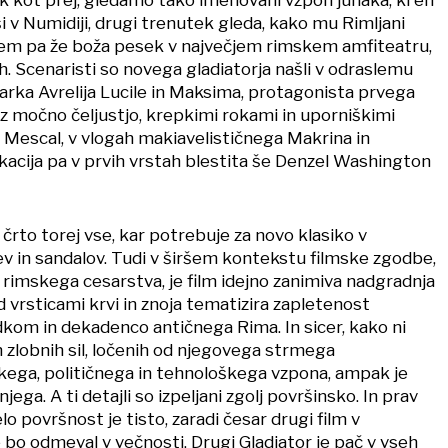
 v Numidiji, drugi trenutek gleda, kako mu Rimljani
etjem pa že boža pesek v največjem rimskem amfiteatru,
nih. Scenaristi so novega gladiatorja našli v odraslemu
arka Avrelija Lucile in Maksima, protagonista prvega
 z močno čeljustjo, krepkimi rokami in uporniškimi
l Mescal, v vlogah makiavelističnega Makrina in
acija pa v prvih vrstah blestita še Denzel Washington
črto torej vse, kar potrebuje za novo klasiko v
 in sandalov. Tudi v širšem kontekstu filmske zgodbe,
 rimskega cesarstva, je film idejno zanimiva nadgradnja
 vrsticami krvi in znoja tematizira zapletenost
om in dekadenco antičnega Rima. In sicer, kako ni
 zlobnih sil, ločenih od njegovega strmega
aškega, političnega in tehnološkega vzpona, ampak je
jega. A ti detajli so izpeljani zgolj površinsko. In prav
lo površnost je tisto, zaradi česar drugi film v
 bo odmeval v večnosti. Drugi Gladiator je pač v vseh