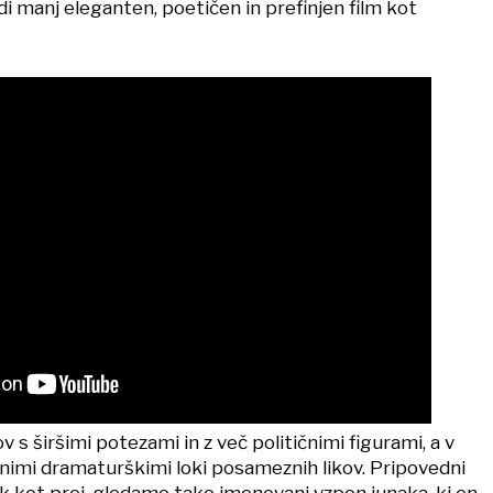
di manj eleganten, poetičen in prefinjen film kot
v s širšimi potezami in z več političnimi figurami, a v
nimi dramaturškimi loki posameznih likov. Pripovedni
ak kot prej, gledamo tako imenovani vzpon junaka, ki en