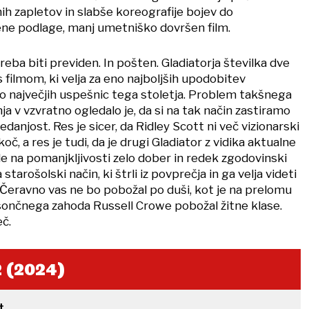
ih zapletov in slabše koreografije bojev do
ne podlage, manj umetniško dovršen film.
reba biti previden. In pošten. Gladiatorja številka dve
filmom, ki velja za eno najboljših upodobitev
o največjih uspešnic tega stoletja. Problem takšnega
a v vzvratno ogledalo je, da si na tak način zastiramo
danjost. Res je sicer, da Ridley Scott ni več vizionarski
č, a res je tudi, da je drugi Gladiator z vidika aktualne
 na pomanjkljivosti zelo dober in redek zgodovinski
starošolski način, ki štrli iz povprečja in ga velja videti
 Čeravno vas ne bo pobožal po duši, kot je na prelomu
i sončnega zahoda Russell Crowe pobožal žitne klase.
eč.
 (2024)
t