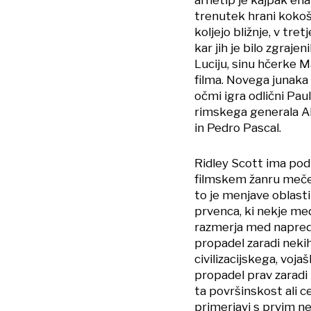
trenutek hrani kokoši
koljejo bližnje, v tr
kar jih je bilo zgraje
Luciju, sinu hčerke M
filma. Novega junaka
očmi igra odlični Pau
rimskega generala Ak
in Pedro Pascal.
Ridley Scott ima pod 
filmskem žanru mečev
to je menjave oblasti
prvenca, ki nekje med
razmerja med napredk
propadel zaradi nekih
civilizacijskega, voj
propadel prav zaradi n
ta površinskost ali ce
primerjavi s prvim ne