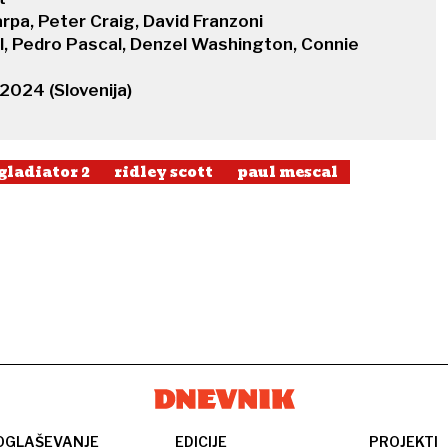
arpa, Peter Craig, David Franzoni
al, Pedro Pascal, Denzel Washington, Connie
 2024 (Slovenija)
gladiator 2
ridley scott
paul mescal
OGLAŠEVANJE
EDICIJE
PROJEKTI