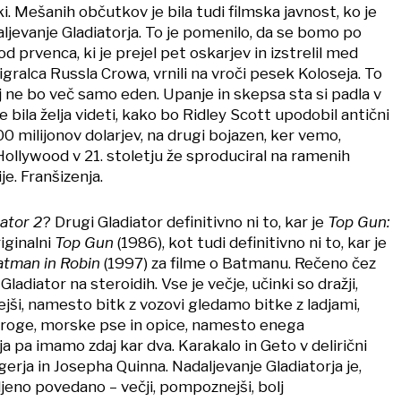
ki. Mešanih občutkov je bila tudi filmska javnost, ko je
ljevanje Gladiatorja. To je pomenilo, da se bomo po
od prvenca, ki je prejel pet oskarjev in izstrelil med
gralca Russla Crowa, vrnili na vroči pesek Koloseja. To
j ne bo več samo eden. Upanje in skepsa sta si padla v
e bila želja videti, kako bo Ridley Scott upodobil antični
 milijonov dolarjev, na drugi bojazen, ker vemo,
ollywood v 21. stoletju že sproduciral na ramenih
je. Franšizenja.
ator 2
? Drugi Gladiator definitivno ni to, kar je
Top Gun:
iginalni
Top Gun
(1986), kot tudi definitivno ni to, kar je
atman in Robin
(1997) za filme o Batmanu. Rečeno čez
Gladiator na steroidih. Vse je večje, učinki so dražji,
jši, namesto bitk z vozovi gledamo bitke z ladjami,
roge, morske pse in opice, namesto enega
 pa imamo zdaj kar dva. Karakalo in Geto v delirični
erja in Josepha Quinna. Nadaljevanje Gladiatorja je,
jeno povedano – večji, pompoznejši, bolj