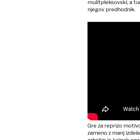
mulitpleksovski, a tu
njegov predhodnik.
Gre za reprizo motivo
zameno z manj izdela
arhetip je kajpak en