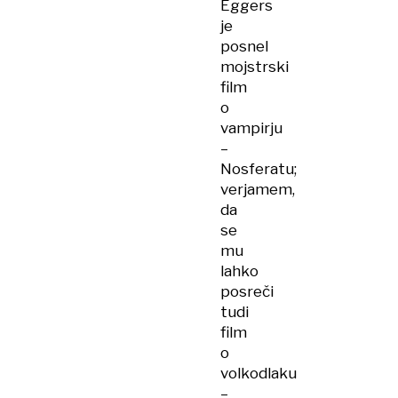
Eggers
je
posnel
mojstrski
film
o
vampirju
–
Nosferatu;
verjamem,
da
se
mu
lahko
posreči
tudi
film
o
volkodlaku
–