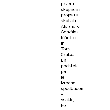
prvem
skupnem
projektu
skuhala
Alejandro
González
Iñárritu
in
Tom
Cruise.
En
podatek
pa
je
izredno
spodbuden
–
vsakič,
ko