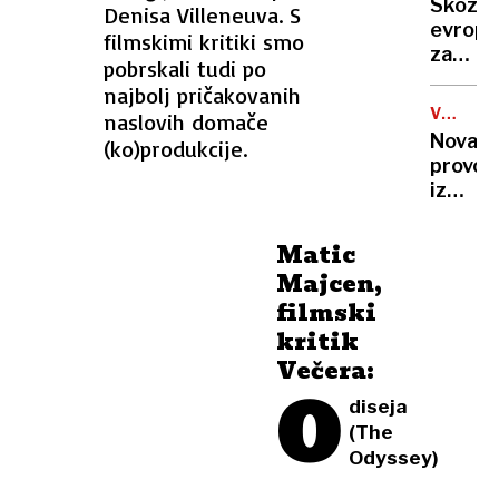
Skozi
Denisa Villeneuva. S
stala
evrops
filmskimi kritiki smo
NBA-
zaposli
pokojni
pobrskali tudi po
labirin
»Norma
najbolj pričakovanih
brez
da
VOJNA
naslovih domače
pomoč
V
sem
Nova
(ko)produkcije.
države
UKRAJIN
to
provok
storil«
iz
Kremlj
Putin
Matic
razburi
Majcen,
Evropo
filmski
z
kritik
napove
o
Večera:
O
usodi
diseja
Ukraji
(The
Odyssey)