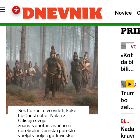
Novice
O
PRI
VOJ
V
»Kot
IRA
da bi
bili v
zaporu
Hormu
GA
ožina
Trump
je
bo
past
zelo
za
Res bo zanimivo videti, kako
razoča
bo Christopher Nolan z
6000
Izrael
Odisejo svoje
BIOGRA
pomorš
znanstvenofantastično in
NA
zavrač
Kadave
17
cerebralno žanrsko poreklo
MORU
ameriš
krave
vpeljal v polje zgodovinske
jih je