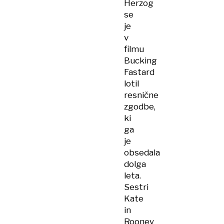
Herzog
se
je
v
filmu
Bucking
Fastard
lotil
resnične
zgodbe,
ki
ga
je
obsedala
dolga
leta.
Sestri
Kate
in
Rooney