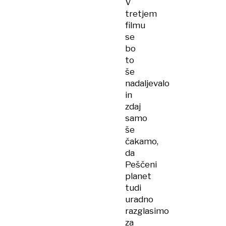
V
tretjem
filmu
se
bo
to
še
nadaljevalo
in
zdaj
samo
še
čakamo,
da
Peščeni
planet
tudi
uradno
razglasimo
za