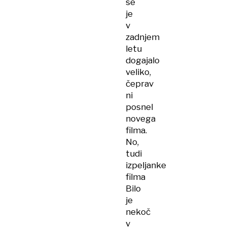
se
je
v
zadnjem
letu
dogajalo
veliko,
čeprav
ni
posnel
novega
filma.
No,
tudi
izpeljanke
filma
Bilo
je
nekoč
v