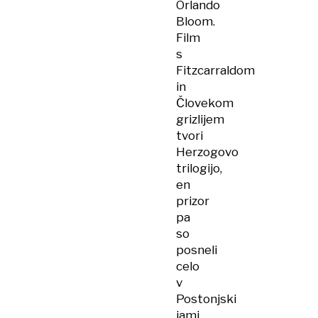
Orlando
Bloom.
Film
s
Fitzcarraldom
in
Človekom
grizlijem
tvori
Herzogovo
trilogijo,
en
prizor
pa
so
posneli
celo
v
Postonjski
jami.