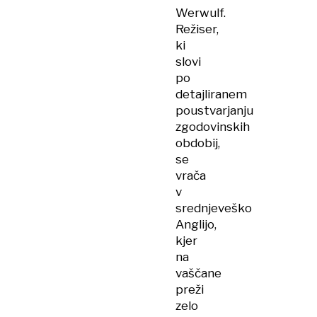
Werwulf.
Režiser,
ki
slovi
po
detajliranem
poustvarjanju
zgodovinskih
obdobij,
se
vrača
v
srednjeveško
Anglijo,
kjer
na
vaščane
preži
zelo