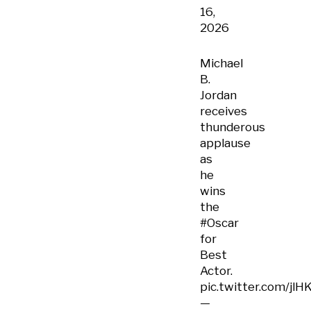
16,
2026
Michael
B.
Jordan
receives
thunderous
applause
as
he
wins
the
#Oscar
for
Best
Actor.
pic.twitter.com/jlH
—