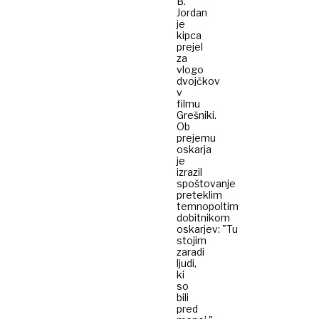
B.
Jordan
je
kipca
prejel
za
vlogo
dvojčkov
v
filmu
Grešniki.
Ob
prejemu
oskarja
je
izrazil
spoštovanje
preteklim
temnopoltim
dobitnikom
oskarjev: "Tu
stojim
zaradi
ljudi,
ki
so
bili
pred