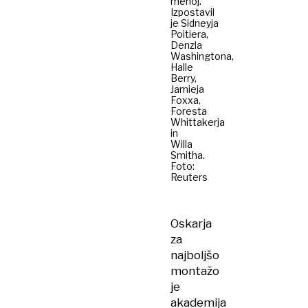
menoj."
Izpostavil
je Sidneyja
Poitiera,
Denzla
Washingtona,
Halle
Berry,
Jamieja
Foxxa,
Foresta
Whittakerja
in
Willa
Smitha.
Foto:
Reuters
Oskarja
za
najboljšo
montažo
je
akademija