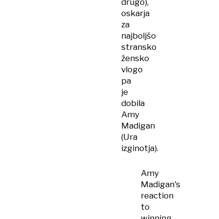
drugo),
oskarja
za
najboljšo
stransko
žensko
vlogo
pa
je
dobila
Amy
Madigan
(Ura
izginotja).
Amy
Madigan's
reaction
to
winning