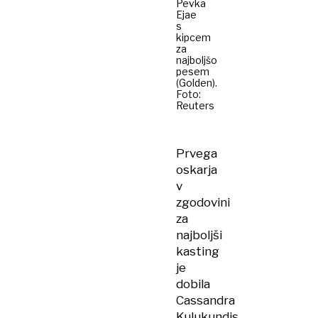
Pevka
Ejae
s
kipcem
za
najboljšo
pesem
(Golden).
Foto:
Reuters
Prvega
oskarja
v
zgodovini
za
najboljši
kasting
je
dobila
Cassandra
Kulukundis