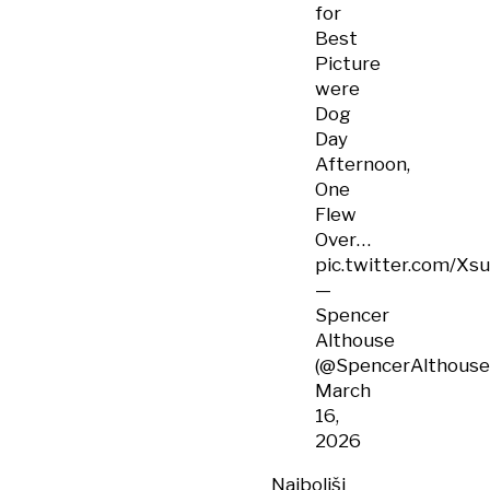
for
Best
Picture
were
Dog
Day
Afternoon,
One
Flew
Over…
pic.twitter.com/
—
Spencer
Althouse
(@SpencerAlthouse
March
16,
2026
Najboljši