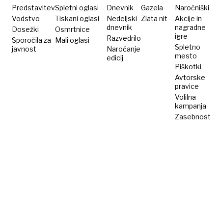
Predstavitev
Spletni oglasi
Dnevnik
Gazela
Naročniški
Vodstvo
Tiskani oglasi
Nedeljski
Zlata nit
Akcije in
dnevnik
nagradne
Dosežki
Osmrtnice
igre
Razvedrilo
Sporočila za
Mali oglasi
Spletno
javnost
Naročanje
mesto
edicij
Piškotki
Avtorske
pravice
Volilna
kampanja
Zasebnost