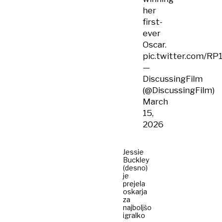
her
first-
ever
Oscar.
pic.twitter.com/R
—
DiscussingFilm
(@DiscussingFilm)
March
15,
2026
Jessie
Buckley
(desno)
je
prejela
oskarja
za
najboljšo
igralko