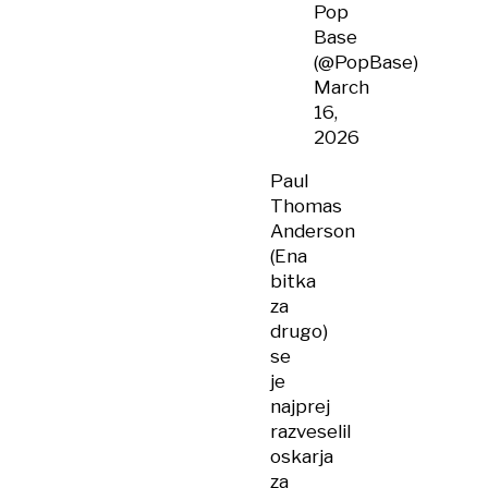
Pop
Base
(@PopBase)
March
16,
2026
Paul
Thomas
Anderson
(Ena
bitka
za
drugo)
se
je
najprej
razveselil
oskarja
za