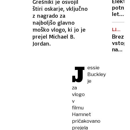
ranjeni
Grešniki je osvojil
Elektr
posnet
potniš
štiri oskarje, vključno
razkrili
letala
z nagrado za
doslej
niso
najboljšo glavno
neznan
več
moško vlogo, ki jo je
podrob
LJUBLJ
le
KOPALI
prejel Michael B.
Brezpl
oddalj
Jordan.
vstopn
prihod
na
po
kopališ
Evropi
J
kakšno
bi
essie
je
lahko
Buckley
stanje
z
je
na
njimi
za
bazeni
leteli
vlogo
že v
v
nekaj
filmu
letih
Hamnet
pričakovano
prejela