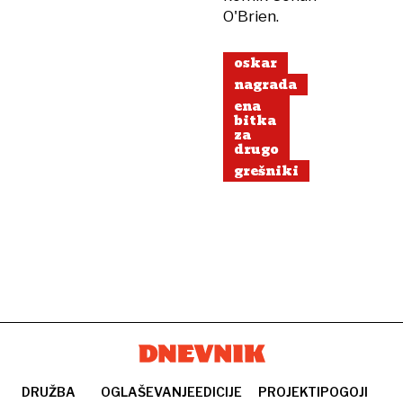
O'Brien.
oskar
nagrada
ena
bitka
za
drugo
grešniki
DRUŽBA
OGLAŠEVANJE
EDICIJE
PROJEKTI
POGOJI