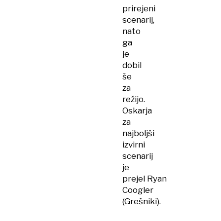
prirejeni
scenarij,
nato
ga
je
dobil
še
za
režijo.
Oskarja
za
najboljši
izvirni
scenarij
je
prejel Ryan
Coogler
(Grešniki).