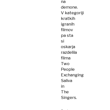
na
demone.
V kategoriji
kratkih
igranih
filmov
pa sta
si
oskarja
razdelila
filma
Two
People
Exchanging
Saliva
in
The
Singers.