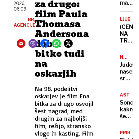
za drugo:
malih
2026,
06.09
vredno
film Paula
novi
LJUBLJ
BR,
Thomasa
strošk
AGENCIJE
(CENE
že
Andersona
NA
zmanjš
dobil
TRŽNIC
naročil
Vročin
bitko tudi
s
uničuj
Temuj
NEZAKO
na
pridelk
NASELB
in
Judovs
lubeni
oskarjih
Sheina
naselje
pa
sredi
še
noči
Na 98. podelitvi
nikoli
požgal
niso
oskarjev je film Ena
ASTRON
palest
bile
Sonce,
bitka za drugo osvojil
vas
tako
kakršn
šest nagrad, med
na
sladke
še
drugim za najboljši
Zahod
nismo
film, režijo, stransko
bregu,
videli:
vlogo in kasting. Film
več
PRIHOD
novi