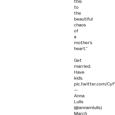
this
to
the
beautiful
chaos
of
a
mother’s
heart.”
Get
married.
Have
kids.
pic.twitter.com/Cy
—
Anna
Lulis
(@annamlulis)
March