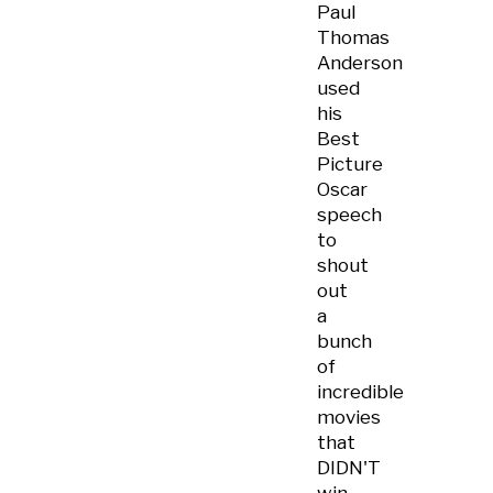
Paul
Thomas
Anderson
used
his
Best
Picture
Oscar
speech
to
shout
out
a
bunch
of
incredible
movies
that
DIDN'T