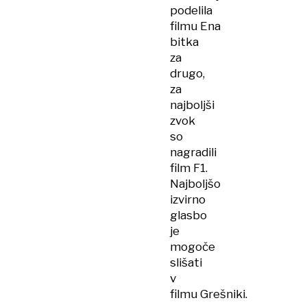
podelila
filmu Ena
bitka
za
drugo,
za
najboljši
zvok
so
nagradili
film F1.
Najboljšo
izvirno
glasbo
je
mogoče
slišati
v
filmu Grešniki.