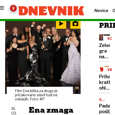
Novice
O
PRI
SOD
Zelens
gre
na
obisk
k
VR
Vučiću
Prihaja
"To
kratko
je za
ohladit
Ruse
Film Ena bitka za drugo je
suši
pričakovano slavil tudi na
udarec
pa ni
oskarjih. Foto: AP
SPLETN
v
NAKUPI
videti
Padec
Ena zmaga
obraz"
16.
konca
pošiljk
03.