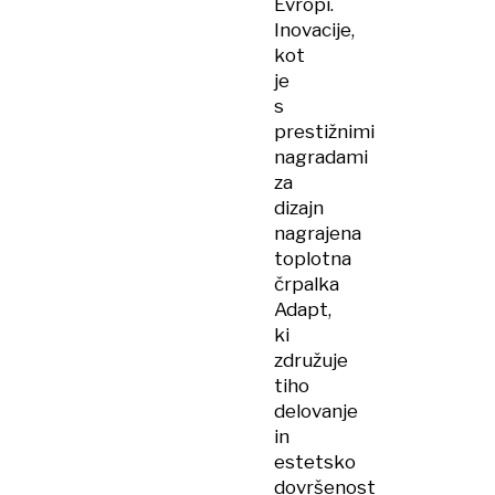
Evropi.
Inovacije,
kot
je
s
prestižnimi
nagradami
za
dizajn
nagrajena
toplotna
črpalka
Adapt,
ki
združuje
tiho
delovanje
in
estetsko
dovršenost