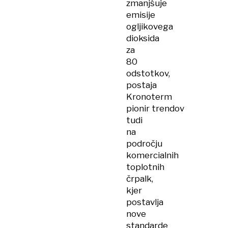
zmanjšuje
emisije
ogljikovega
dioksida
za
80
odstotkov,
postaja
Kronoterm
pionir trendov
tudi
na
področju
komercialnih
toplotnih
črpalk,
kjer
postavlja
nove
standarde