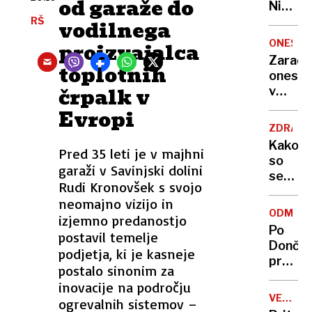
od garaže do
Nikoli
nisem
RŠ
vodilnega
pomisli
ONESNA
proizvajalca
da je
Zaradi
toplotnih
to v
onesna
moji
črpalk v
v
Ljublja
delu
Evropi
sploh
Logat
mogoč
ZDRAVS
voda
Kako
Pred 35 leti je v majhni
nepitn
so
garaži v Savinjski dolini
se
Rudi Kronovšek s svojo
zasuka
neomajno vizijo in
cilji
ODMEV
izjemno predanostjo
Golobo
Po
postavil temelje
vlade
Dončić
podjetja, ki je kasneje
prodaji
postalo sinonim za
Karma
inovacije na področju
je
VELIKA
ogrevalnih sistemov –
psica,
BRITANI