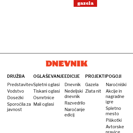
gazela
DRUŽBA
OGLAŠEVANJE
EDICIJE
PROJEKTI
POGOJI
Predstavitev
Spletni oglasi
Dnevnik
Gazela
Naročniški
Vodstvo
Tiskani oglasi
Nedeljski
Zlata nit
Akcije in
dnevnik
nagradne
Dosežki
Osmrtnice
igre
Razvedrilo
Sporočila za
Mali oglasi
Spletno
javnost
Naročanje
mesto
edicij
Piškotki
Avtorske
pravice