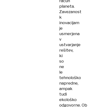
račun
planeta.
Zavezanost
k
inovacijam
je
usmerjena
v
ustvarjanje
rešitev,
ki
so
ne
le
tehnološko
napredne,
ampak
tudi
ekološko
odgovorne. Ob