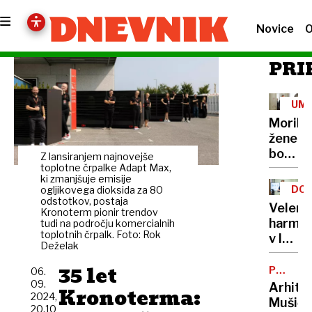
Novice
O
PRI
UM
Morile
žene
bo
Z lansiranjem najnovejše
sedel
toplotne črpalke Adapt Max,
ki zmanjšuje emisije
21
DOB
ogljikovega dioksida za 80
let
odstotkov, postaja
PRO
Velenj
Kronoterm pionir trendov
harmon
tudi na področju komercialnih
toplotnih črpalk. Foto: Rok
v lov
Deželak
na
35 let
nov
POTNIŠK
06.
CENTER
Guinne
09.
Arhite
Kronoterma:
2024,
rekord
Mušič:
20.10