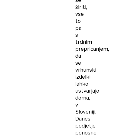
se
širiti,
vse
to
pa
s
trdnim
prepričanjem,
da
se
vrhunski
izdelki
lahko
ustvarjajo
doma,
v
Sloveniji.
Danes
podjetje
ponosno