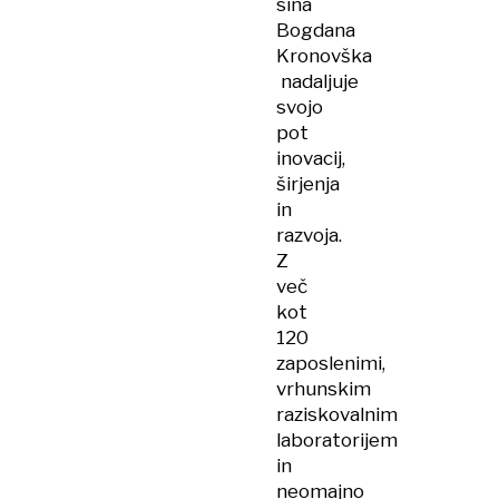
sina
Bogdana
Kronovška
nadaljuje
svojo
pot
inovacij,
širjenja
in
razvoja.
Z
več
kot
120
zaposlenimi,
vrhunskim
raziskovalnim
laboratorijem
in
neomajno