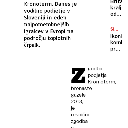
Britan
Kronoterm. Danes je
Nico
kralj
vodilno podjetje v
pa
odpove
Sloveniji in eden
njen
obvezn
sin
najpomembnejših
zaradi
SIMBOL
igralcev v Evropi na
strans
HIPIJEV
Ikoničn
področju toplotnih
učinko
kombi
črpalk.
zdravlj
praznu
raka
75.
rojstni
Z
dan
godba
podjetja
Kromoterm,
bronaste
gazele
2013,
je
resnično
zgodba
o