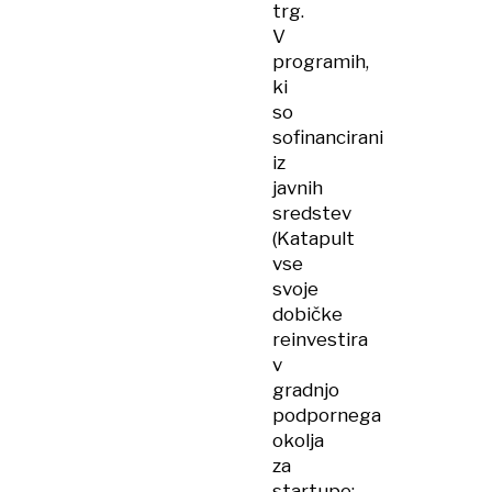
trg.
V
programih,
ki
so
sofinancirani
iz
javnih
sredstev
(Katapult
vse
svoje
dobičke
reinvestira
v
gradnjo
podpornega
okolja
za
startupe;