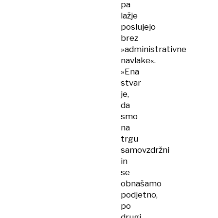
pa
lažje
poslujejo
brez
»administrativne
navlake«.
»Ena
stvar
je,
da
smo
na
trgu
samovzdržni
in
se
obnašamo
podjetno,
po
drugi