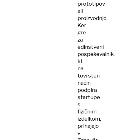
prototipov
ali
proizvodnjo.
Ker
gre
za
edinstveni
pospeševalnik,
ki
na
tovrsten
način
podpira
startupe
s
fizičnim
izdelkom,
prihajajo
v