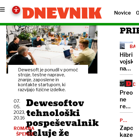
Novice
O
PRI
BAL
MOR
Hibrid
vojsko
na
Dewesoft je ponudil v pomoč
morsk
stroje, testne naprave,
znanje, zaposlene in
dnu
ZD
kontakte startupom, ki
razvijajo fizične izdelke.
ZAV
Preobl
Dewesoftov
ne
07.
rešuje
05.
tehnološki
2023,
Vzaje
20.16
pospeševalnik
ne
POSLOV
GOLJUFI
zdravs
Zaporn
ROMANA
deluje že
sektor
ŠPENDE
kazen: