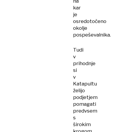
na
kar
je
osredotočeno
okolje
pospeševalnika.
Tudi
v
prihodnje
si
v
Katapultu
želijo
podjetjem
pomagati
predvsem
s
širokim
krogom