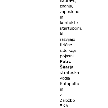
naprave,
znanje,
zaposlene
in
kontakte
startupom,
ki
razvijajo
fizične
izdelke,«
pojasni
Petra
Škarja
,
strateška
vodja
Katapulta
in
z
Založbo
5KA