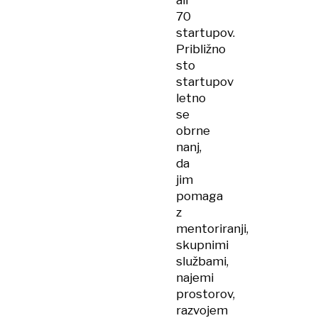
ali
70
startupov.
Približno
sto
startupov
letno
se
obrne
nanj,
da
jim
pomaga
z
mentoriranji,
skupnimi
službami,
najemi
prostorov,
razvojem