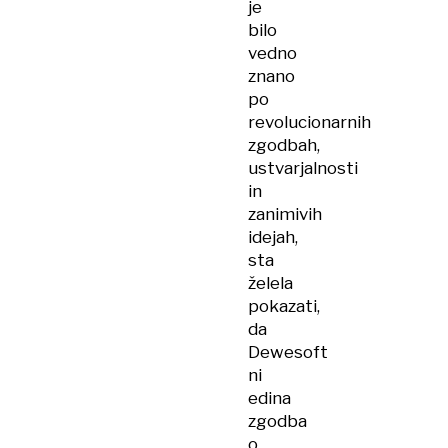
je
bilo
vedno
znano
po
revolucionarnih
zgodbah,
ustvarjalnosti
in
zanimivih
idejah,
sta
želela
pokazati,
da
Dewesoft
ni
edina
zgodba
o