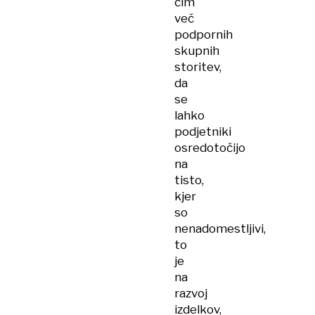
čim
več
podpornih
skupnih
storitev,
da
se
lahko
podjetniki
osredotočijo
na
tisto,
kjer
so
nenadomestljivi,
to
je
na
razvoj
izdelkov,