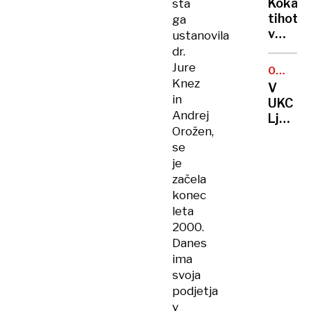
vedno
Kokain
sta
v
DO
odreza
tihotap
ga
PETKA
novo
od
v
ustanovila
leto
sveta
krstah
dr.
in
Jure
OBŠIRN
ukradli
Knez
PREISK
V
plišas
in
UKC
medved
Andrej
Ljublja
večjeg
Orožen,
preisk
od
se
domne
policis
je
preplač
začela
servis
medici
konec
oprem
leta
2000.
Danes
ima
svoja
podjetja
v