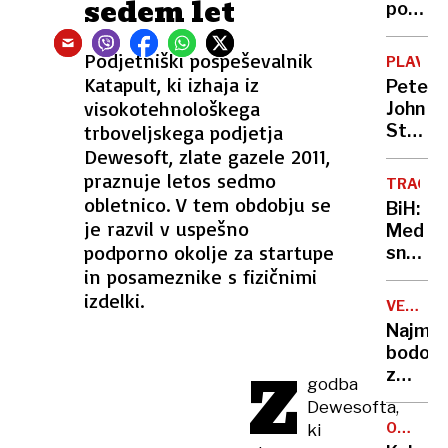
sedem let
podjet
pomag
Karitas
Podjetniški pospeševalnik
PLAVAN
nazadn
Katapult, ki izhaja iz
Peter
pa je
visokotehnološkega
John
ogoljuf
trboveljskega podjetja
Steven
strank
Ob
Dewesoft, zlate gazele 2011,
takšn
praznuje letos sedmo
TRAGIČ
odnos
obletnico. V tem obdobju se
BiH:
PZS
je razvil v uspešno
Med
ne
podporno okolje za startupe
snežni
gre
in posameznike s fizičnimi
metež
več
umrli
izdelki.
VESELI
štirje
DECEMB
Najmlaj
ljudje,
bodo
zaradi
Z
z
godba
snega
dedko
nekate
Dewesofta,
Mrazo
še
OD
ki
vstopil
PETKA