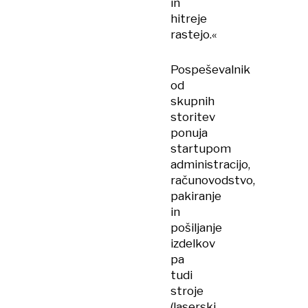
in
hitreje
rastejo.«
Pospeševalnik
od
skupnih
storitev
ponuja
startupom
administracijo,
računovodstvo,
pakiranje
in
pošiljanje
izdelkov
pa
tudi
stroje
(laserski