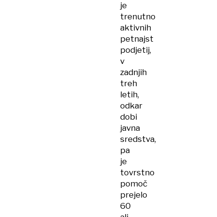
je
trenutno
aktivnih
petnajst
podjetij,
v
zadnjih
treh
letih,
odkar
dobi
javna
sredstva,
pa
je
tovrstno
pomoč
prejelo
60