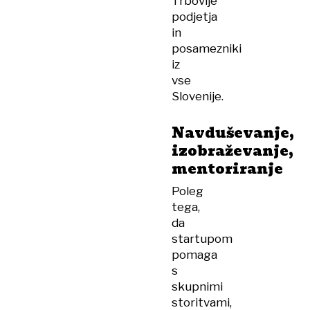
Trbovlje
podjetja
in
posamezniki
iz
vse
Slovenije.
Navduševanje,
izobraževanje,
mentoriranje
Poleg
tega,
da
startupom
pomaga
s
skupnimi
storitvami,