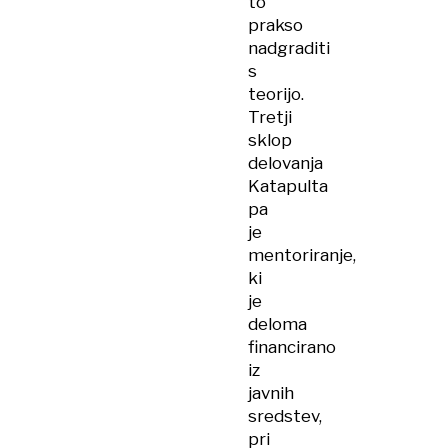
to
prakso
nadgraditi
s
teorijo.
Tretji
sklop
delovanja
Katapulta
pa
je
mentoriranje,
ki
je
deloma
financirano
iz
javnih
sredstev,
pri