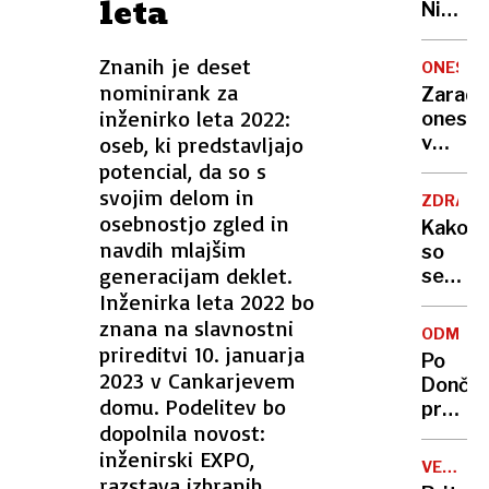
leta
Nikoli
nisem
pomisli
Znanih je deset
ONESNA
da je
nominirank za
Zaradi
to v
inženirko leta 2022:
onesna
moji
oseb, ki predstavljajo
v
Ljublja
delu
potencial, da so s
sploh
Logat
svojim delom in
mogoč
ZDRAVS
voda
osebnostjo zgled in
Kako
nepitn
navdih mlajšim
so
generacijam deklet.
se
Inženirka leta 2022 bo
zasuka
cilji
znana na slavnostni
ODMEV
Golobo
prireditvi 10. januarja
Po
vlade
2023 v Cankarjevem
Dončić
domu. Podelitev bo
prodaji
dopolnila novost:
Karma
inženirski EXPO,
je
VELIKA
psica,
razstava izbranih
BRITANI