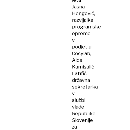
Jasna
Hengović,
razvijalka
programske
opreme
v
podjetju
Cosylab,
Aida
Kamišalić
Latifić,
državna
sekretarka
v
službi
vlade
Republike
Slovenije
za