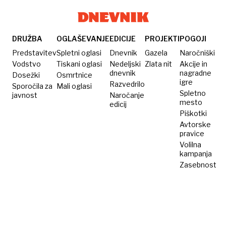
DRUŽBA
OGLAŠEVANJE
EDICIJE
PROJEKTI
POGOJI
Predstavitev
Spletni oglasi
Dnevnik
Gazela
Naročniški
Vodstvo
Tiskani oglasi
Nedeljski
Zlata nit
Akcije in
dnevnik
nagradne
Dosežki
Osmrtnice
igre
Razvedrilo
Sporočila za
Mali oglasi
Spletno
javnost
Naročanje
mesto
edicij
Piškotki
Avtorske
pravice
Volilna
kampanja
Zasebnost