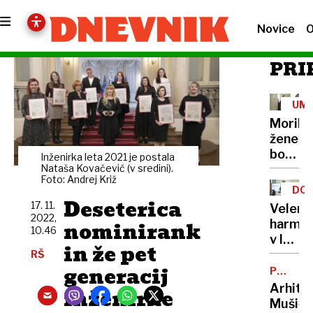
Novice
O
PRI
UM
Morile
žene
bo
Inženirka leta 2021 je postala
Nataša Kovačević (v sredini).
sedel
Foto: Andrej Križ
21
DOB
let
Deseterica
PRO
17. 11.
Velenj
2022,
nominirank
harmon
10.46
v lov
in že pet
na
RŠ
generacij
nov
POTNIŠK
CENTER
Guinne
Arhite
inženirke
rekord
Mušič: