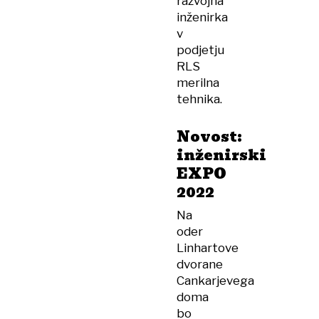
razvojna
inženirka
v
podjetju
RLS
merilna
tehnika.
Novost:
inženirski
EXPO
2022
Na
oder
Linhartove
dvorane
Cankarjevega
doma
bo