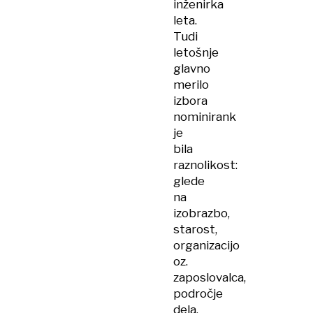
inženirka
leta.
Tudi
letošnje
glavno
merilo
izbora
nominirank
je
bila
raznolikost:
glede
na
izobrazbo,
starost,
organizacijo
oz.
zaposlovalca,
področje
dela,