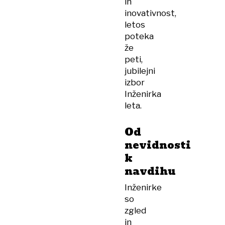
in
inovativnost,
letos
poteka
že
peti,
jubilejni
izbor
Inženirka
leta.
Od
nevidnosti
k
navdihu
Inženirke
so
zgled
in