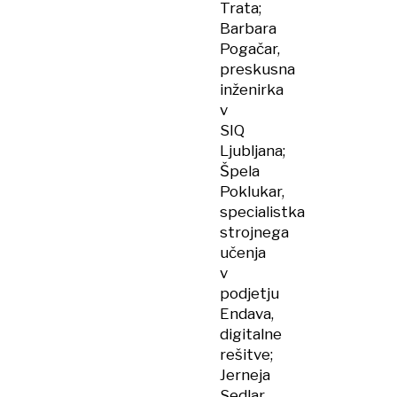
Trata;
Barbara
Pogačar,
preskusna
inženirka
v
SIQ
Ljubljana;
Špela
Poklukar,
specialistka
strojnega
učenja
v
podjetju
Endava,
digitalne
rešitve;
Jerneja
Sedlar,