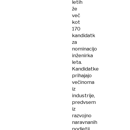
letih
že
več
kot
170
kandidatk
za
nominacijo
inženirka
leta.
Kandidatke
prihajajo
večinoma
iz
industrije,
predvsem
iz
razvojno
naravnanih
podjetij,