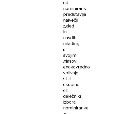
od
nominirank
predstavlja
največji
zgled
in
navdih
mladim,
s
svojimi
glasovi
enakovredno
vplivajo
štiri
skupine
oz.
déležniki
izbora:
nominiranke
za