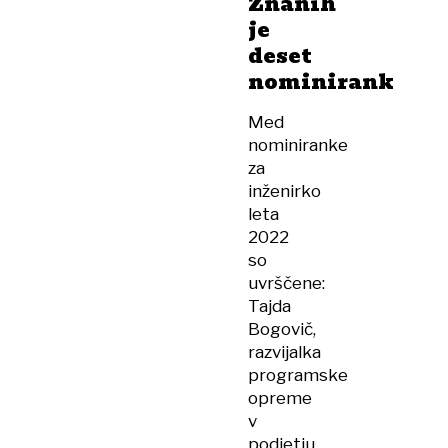
Znanih
je
deset
nominirank
Med
nominiranke
za
inženirko
leta
2022
so
uvrščene:
Tajda
Bogovič,
razvijalka
programske
opreme
v
podjetju