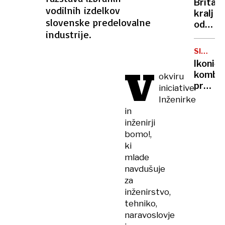
Britan
Nico
vodilnih izdelkov
kralj
pa
slovenske predelovalne
odpove
njen
industrije.
obvezn
sin
zaradi
SIMBOL
strans
HIPIJEV
Ikoničn
V
učinko
kombi
okviru
zdravlj
praznu
iniciative
raka
75.
Inženirke
rojstni
in
dan
inženirji
bomo!,
ki
mlade
navdušuje
za
inženirstvo,
tehniko,
naravoslovje