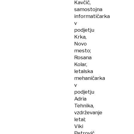
Kavčič,
samostojna
informatičarka
v
podjetju
Krka,
Novo
mesto;
Rosana
Kolar,
letalska
mehaničarka
v
podjetju
Adria
Tehnika,
vzdrževanje
letal;
Viki
Petrovič,