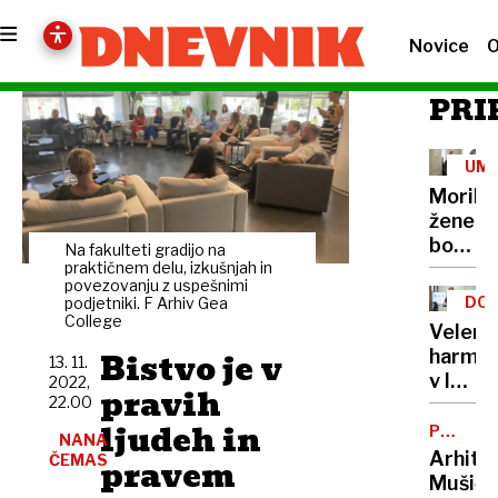
Novice
O
PRI
UM
Morile
žene
bo
Na fakulteti gradijo na
sedel
praktičnem delu, izkušnjah in
povezovanju z uspešnimi
21
DOB
podjetniki. F Arhiv Gea
let
College
PRO
Velenj
Bistvo je v
harmon
13. 11.
v lov
2022,
pravih
22.00
na
ljudeh in
nov
POTNIŠK
NANA
CENTER
Guinne
Arhite
ČEMAS
pravem
rekord
Mušič: