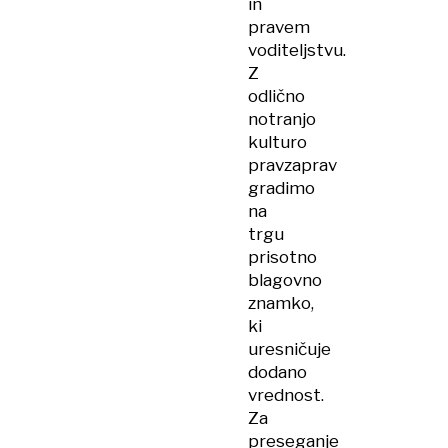
in
pravem
voditeljstvu.
Z
odlično
notranjo
kulturo
pravzaprav
gradimo
na
trgu
prisotno
blagovno
znamko,
ki
uresničuje
dodano
vrednost.
Za
preseganje