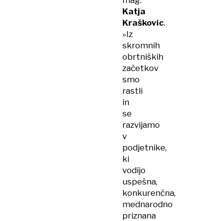
mag.
Katja
Kraškovic
.
»Iz
skromnih
obrtniških
začetkov
smo
rastli
in
se
razvijamo
v
podjetnike,
ki
vodijo
uspešna,
konkurenčna,
mednarodno
priznana