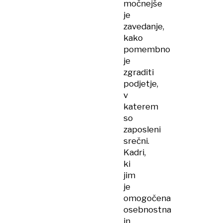
močnejše
je
zavedanje,
kako
pomembno
je
zgraditi
podjetje,
v
katerem
so
zaposleni
srečni.
Kadri,
ki
jim
je
omogočena
osebnostna
in