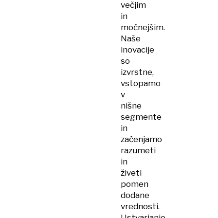
večjim
in
močnejšim.
Naše
inovacije
so
izvrstne,
vstopamo
v
nišne
segmente
in
začenjamo
razumeti
in
živeti
pomen
dodane
vrednosti.
Ustvarjanje