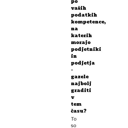
po
vaših
podatkih
kompetence,
na
katerih
morajo
podjetniki
in
podjetja
–
gazele
najbolj
graditi
v
tem
času?
To
so