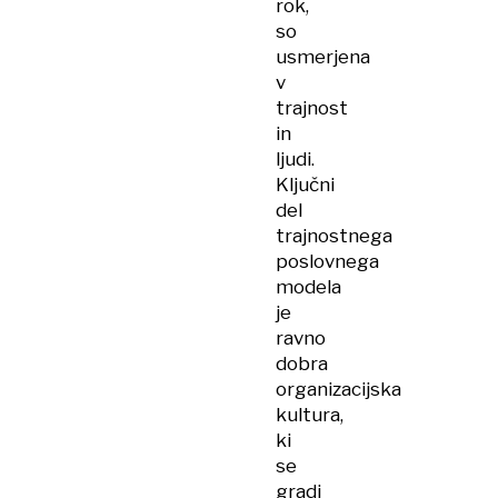
rok,
so
usmerjena
v
trajnost
in
ljudi.
Ključni
del
trajnostnega
poslovnega
modela
je
ravno
dobra
organizacijska
kultura,
ki
se
gradi