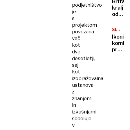
Britan
Nico
podjetništvo
kralj
pa
je
odpove
njen
s
obvezn
sin
projektom
zaradi
SIMBOL
povezana
strans
HIPIJEV
Ikoničn
več
učinko
kombi
kot
zdravlj
praznu
dve
raka
75.
desetletji,
rojstni
saj
dan
kot
izobraževalna
ustanova
z
znanjem
in
izkušnjami
sodeluje
v