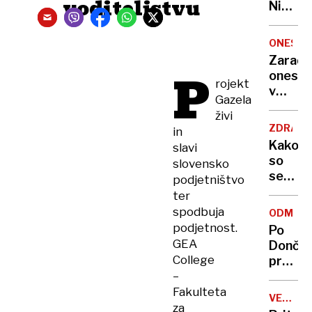
voditeljstvu
Nikoli
nisem
pomisli
ONESNA
da je
Zaradi
to v
P
onesna
moji
rojekt
v
Ljublja
Gazela
delu
sploh
živi
Logat
mogoč
ZDRAVS
in
voda
Kako
slavi
nepitn
so
slovensko
se
podjetništvo
zasuka
ter
cilji
spodbuja
ODMEV
Golobo
podjetnost.
Po
vlade
GEA
Dončić
College
prodaji
–
Karma
je
Fakulteta
VELIKA
psica,
za
BRITANI