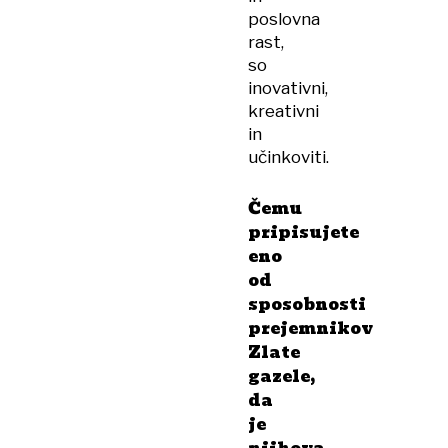
poslovna
rast,
so
inovativni,
kreativni
in
učinkoviti.
Čemu
pripisujete
eno
od
sposobnosti
prejemnikov
Zlate
gazele,
da
je