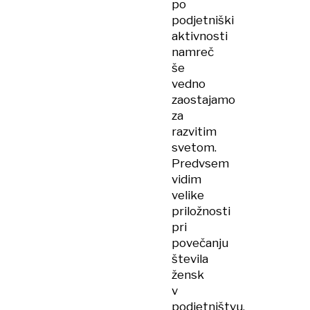
po
podjetniški
aktivnosti
namreč
še
vedno
zaostajamo
za
razvitim
svetom.
Predvsem
vidim
velike
priložnosti
pri
povečanju
števila
žensk
v
podjetništvu,