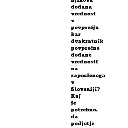
njihova
dodana
vrednost
v
povprečju
kar
dvakratnik
povprečne
dodane
vrednosti
na
zaposlenega
v
Sloveniji?
Kaj
je
potrebno,
da
podjetje