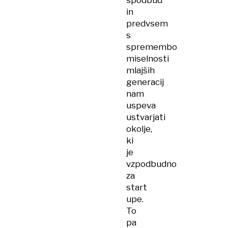
spodbud
in
predvsem
s
spremembo
miselnosti
mlajših
generacij
nam
uspeva
ustvarjati
okolje,
ki
je
vzpodbudno
za
start
upe.
To
pa