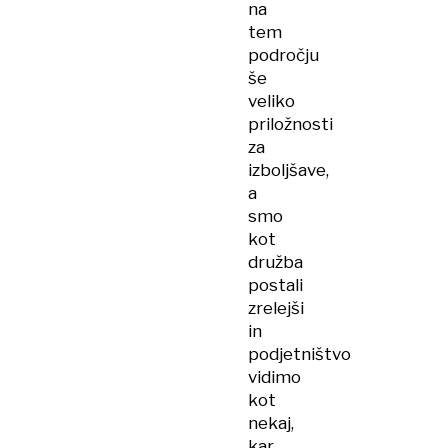
na
tem
področju
še
veliko
priložnosti
za
izboljšave,
a
smo
kot
družba
postali
zrelejši
in
podjetništvo
vidimo
kot
nekaj,
kar