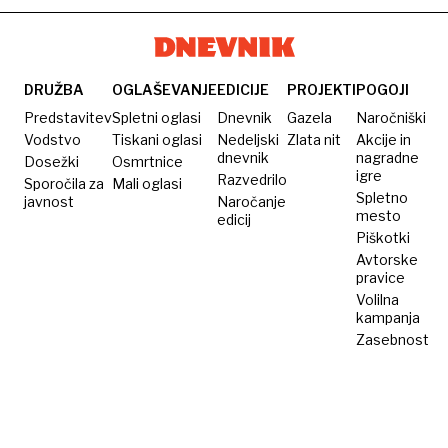
nositi
samo
obiskovalec
DRUŽBA
OGLAŠEVANJE
EDICIJE
PROJEKTI
POGOJI
gora
Predstavitev
Spletni oglasi
Dnevnik
Gazela
Naročniški
Vodstvo
Tiskani oglasi
Nedeljski
Zlata nit
Akcije in
dnevnik
nagradne
Dosežki
Osmrtnice
igre
Razvedrilo
Sporočila za
Mali oglasi
Spletno
javnost
Naročanje
mesto
edicij
Piškotki
Avtorske
pravice
Volilna
kampanja
Zasebnost