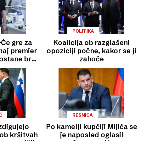
POLITIKA
»Če gre za
Koalicija ob razglašeni
naj premier
opoziciji počne, kakor se ji
ostane brez
zahoče
e«
Č
RESNICA
zdigujejo
Po kamelji kupčiji Mijiča se
ob kršitvah
je naposled oglasil