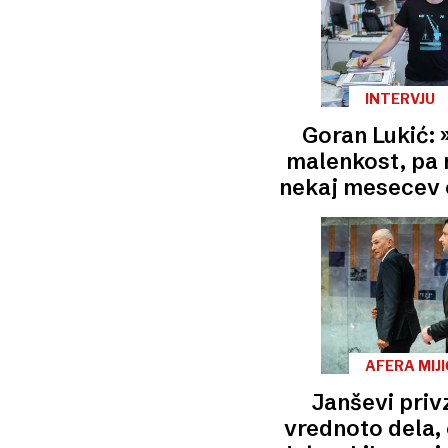
INTERVJU
Goran Lukić: 
malenkost, pa 
nekaj mesecev 
plač
AFERA MIJI
Janševi priv
vrednoto dela, 