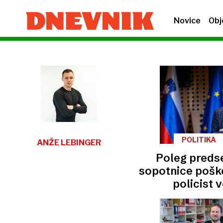
Novice
Obj
POLITIKA
ANŽE LEBINGER
Poleg preds
sopotnice pošk
policist 