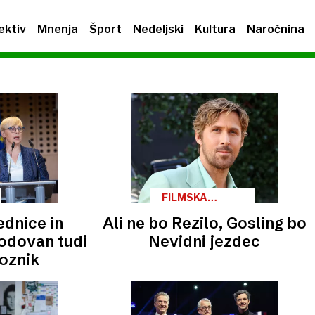
ektiv
Mnenja
Šport
Nedeljski
Kultura
Naročnina
FILMSKA
NAPOVED
ednice in
Ali ne bo Rezilo, Gosling bo
odovan tudi
Nevidni jezdec
voznik