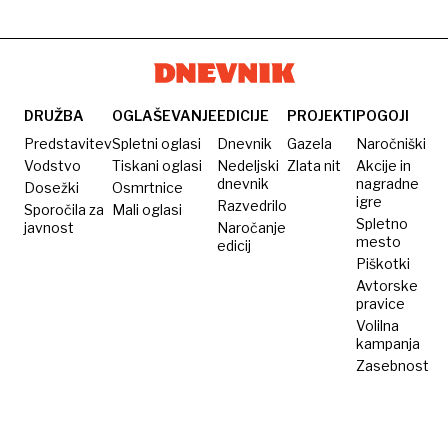
Again*
tantadruja:
Življenje
brez
maske
DRUŽBA
OGLAŠEVANJE
EDICIJE
PROJEKTI
POGOJI
Predstavitev
Spletni oglasi
Dnevnik
Gazela
Naročniški
Vodstvo
Tiskani oglasi
Nedeljski
Zlata nit
Akcije in
dnevnik
nagradne
Dosežki
Osmrtnice
igre
Razvedrilo
Sporočila za
Mali oglasi
Spletno
javnost
Naročanje
mesto
edicij
Piškotki
Avtorske
pravice
Volilna
kampanja
Zasebnost