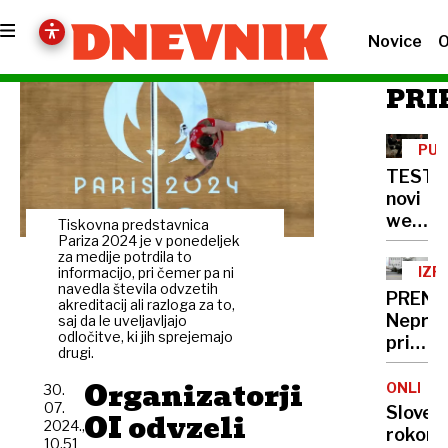
Novice
O
PRI
PUT
INT
TEST
novi
web
Tiskovna predstavnica
Tucker
Pariza 2024 je v ponedeljek
za medije potrdila to
Carlso
IZR
informacijo, pri čemer pa ni
intervj
navedla števila odvzetih
NA
PRENO
akreditacij ali razloga za to,
s
Neprav
saj da le uveljavljajo
Putin
odločitve, ki jih sprejemajo
pri
i
drugi.
postop
Stipo
Organizatorji
policij
ONLINE
30.
v
07.
Sloven
OI odvzeli
2024.,
zvezi
rokome
10.51