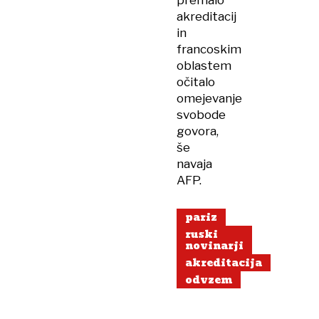
premalo
akreditacij
in
francoskim
oblastem
očitalo
omejevanje
svobode
govora,
še
navaja
AFP.
pariz
ruski
novinarji
akreditacija
odvzem