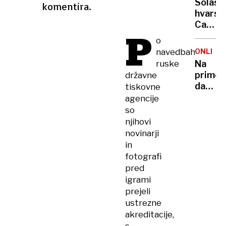
vojno
Solast
komentira.
a
hvarsk
nikoga
Carpe
ne
P
Diema
o
bomo
v
pustili
navedbah
ONLINE
priporu
na
ruske
Na
na
cedilu«
primo
državne
otoku
danes
tiskovne
nov
preneh
agencije
večji
veljati
so
shod
velika
njihovi
proti
požarn
novinarji
nasilju
ogrože
in
fotografi
pred
igrami
prejeli
ustrezne
akreditacije,