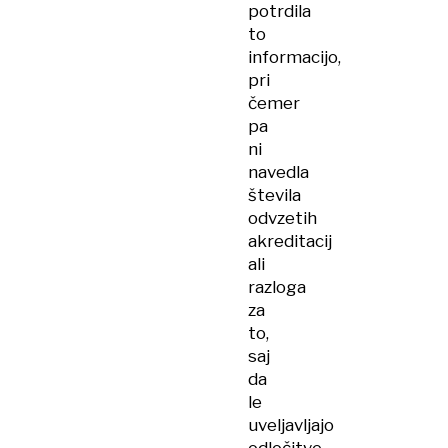
potrdila
to
informacijo,
pri
čemer
pa
ni
navedla
števila
odvzetih
akreditacij
ali
razloga
za
to,
saj
da
le
uveljavljajo