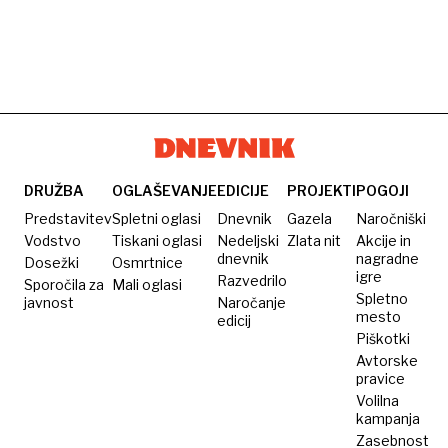
DRUŽBA
OGLAŠEVANJE
EDICIJE
PROJEKTI
POGOJI
Predstavitev
Spletni oglasi
Dnevnik
Gazela
Naročniški
Vodstvo
Tiskani oglasi
Nedeljski
Zlata nit
Akcije in
dnevnik
nagradne
Dosežki
Osmrtnice
igre
Razvedrilo
Sporočila za
Mali oglasi
Spletno
javnost
Naročanje
mesto
edicij
Piškotki
Avtorske
pravice
Volilna
kampanja
Zasebnost