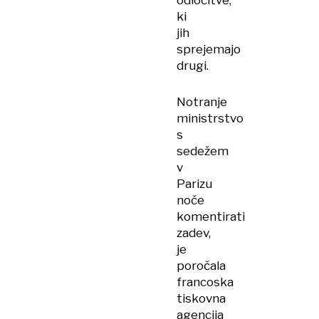
odločitve,
ki
jih
sprejemajo
drugi.
Notranje
ministrstvo
s
sedežem
v
Parizu
noče
komentirati
zadev,
je
poročala
francoska
tiskovna
agencija