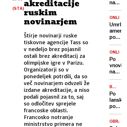
akreditacije
z
na
grožnj
OI v
(STA)
ruskim
z
Parizu
ONLINE
novinarjem
nasilj
drugič
Umrl
v
izgubil
ameriš
šolah
Nemčij
Štirje novinarji ruske
poročn
boljša
tiskovne agencije Tass so
odgovo
z
v nedeljo brez pojasnil
za
41:22
ONLINE
ostali brez akreditacij za
najhujš
Po
olimpijske igre v Parizu.
pokol
vnovič
v
Organizatorji so v
napad
vietna
ponedeljek potrdili, da so
Izraela
vojni
več novinarjem odvzeli že
na
BOŠTJA
izdane akreditacije, a niso
Hezbol
ŠEFIC
Po
podali pojasnil za to, saj
Zahod
lanskol
so odločitev sprejele
svari
poplav
pred
francoske oblasti.
»Nima
novo
Francosko notranje
čarobn
veliko
OBRAČ
ministrstvo primera ne
paličic