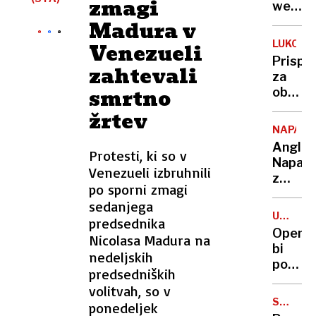
zmagi
dražbo
web
Tucker
Madura v
Carlso
LUKOVI
Venezueli
intervj
Prispe
zahtevali
s
za
Putin
smrtno
občino
i
Preddv
žrtev
Stipo
NAPAD
Anglija
Protesti, ki so v
Napada
Venezueli izbruhnili
z
po sporni zmagi
nožem
sedanjega
ubil
UMETN
predsednika
dva
INTELI
OpenA
Nicolasa Madura na
otroka
bi
nedeljskih
več
pot
ljudi
predsedniških
iz
huje
volitvah, so v
izgub
ranjeni
SAMSU
ponedeljek
iskal
GALAXY