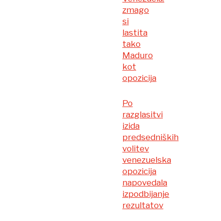
zmago
si
lastita
tako
Maduro
kot
opozicija
Po
razglasitvi
izida
predsedniških
volitev
venezuelska
opozicija
napovedala
izpodbijanje
rezultatov