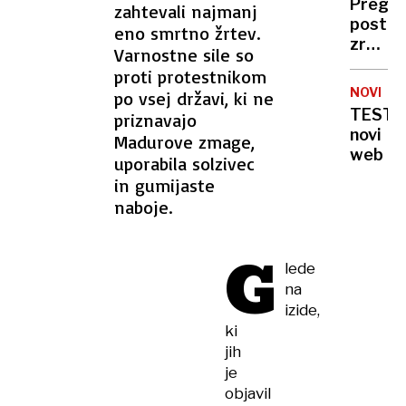
Pregib
zahtevali najmanj
s
Z
postaj
FOLD6
eno smrtno žrtev.
spletn
zrele
Varnostne sile so
iskaln
naprav
proti protestnikom
NOVICE
po vsej državi, ki ne
TEST
priznavajo
novi
Madurove zmage,
web
uporabila solzivec
in gumijaste
naboje.
G
lede
na
izide,
ki
jih
je
objavil