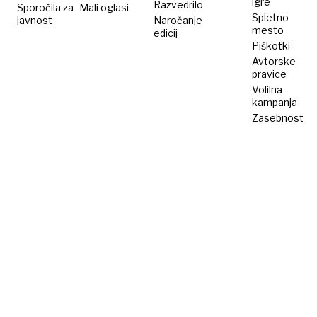
igre
Razvedrilo
Sporočila za
Mali oglasi
Spletno
javnost
Naročanje
mesto
edicij
Piškotki
Avtorske
pravice
Volilna
kampanja
Zasebnost