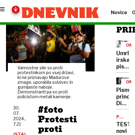
Novice
O
PRI
ONL
Umrla
irska
pisatel
Varnostne sile so proti
Edna
protestnikom po vsej državi,
ki ne priznavajo Madurove
O'Brie
ONL
zmage, uporabila solzivec in
gumijaste naboje.
Pisma
Demonstranti pa so proti
prince
policistom metali kamenje.
Diane
#foto
30.
gospod
07.
Protesti
pomočn
PUTIN
2024.,
INTERV
danes
TEST
7.21
proti
na
novi
(STA)