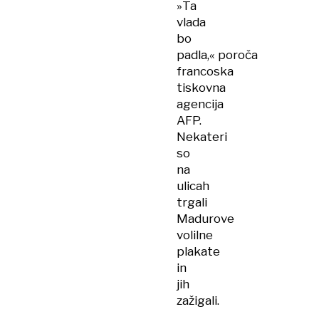
»Ta
vlada
bo
padla,« poroča
francoska
tiskovna
agencija
AFP.
Nekateri
so
na
ulicah
trgali
Madurove
volilne
plakate
in
jih
zažigali.