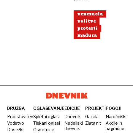
venezuela
volitve
protesti
madura
DRUŽBA
OGLAŠEVANJE
EDICIJE
PROJEKTI
POGOJI
Predstavitev
Spletni oglasi
Dnevnik
Gazela
Naročniški
Vodstvo
Tiskani oglasi
Nedeljski
Zlata nit
Akcije in
dnevnik
nagradne
Dosežki
Osmrtnice