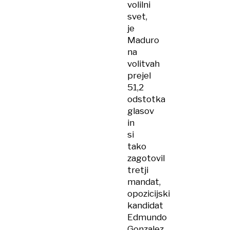
volilni
svet,
je
Maduro
na
volitvah
prejel
51,2
odstotka
glasov
in
si
tako
zagotovil
tretji
mandat,
opozicijski
kandidat
Edmundo
Gonzalez