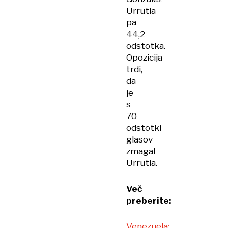
Urrutia
pa
44,2
odstotka.
Opozicija
trdi,
da
je
s
70
odstotki
glasov
zmagal
Urrutia.
Več
preberite:
Venezuela: